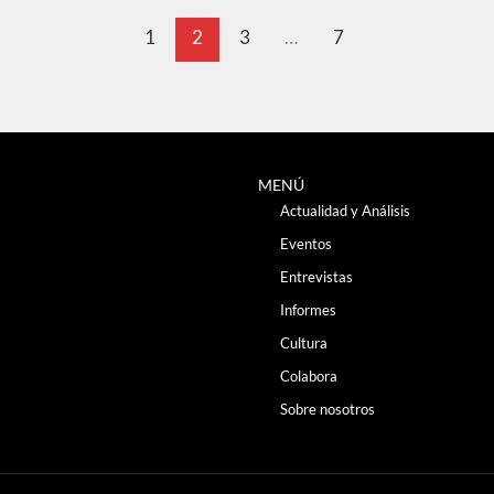
1
2
3
…
7
MENÚ
Actualidad y Análisis
Eventos
Entrevistas
Informes
Cultura
Colabora
Sobre nosotros