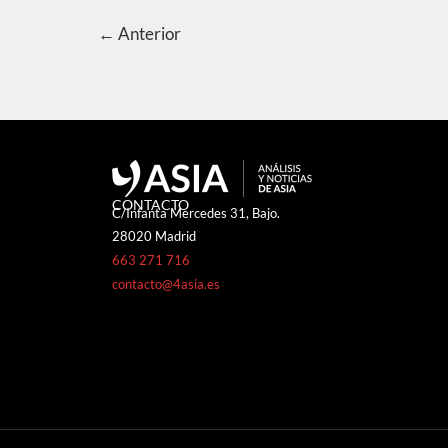
←
Anterior
CONTACTO
C/Infanta Mercedes 31, Bajo.
28020 Madrid
663 271 716
contacto@4asia.es