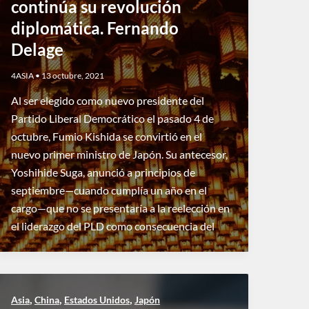
continúa su revolución
diplomática. Fernando
Delage
4ASIA
•
13 octubre, 2021
Al ser elegido como nuevo presidente del
Partido Liberal Democrático el pasado 4 de
octubre, Fumio Kishida se convirtió en el
nuevo primer ministro de Japón. Su antecesor,
Yoshihide Suga, anunció a principios de
septiembre—cuando cumplía un año en el
cargo—que no se presentaría a la reelección en
el liderazgo del PLD como consecuencia del
,
,
,
Asia
China
Estados Unidos
Japón