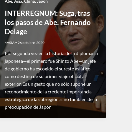
,
,
,
Abe
Asia
China
Japón
INTERREGNUM: Suga, tras
los pasos de Abe. Fernando
Delage
4ASIA
•
26 octubre, 2020
Por segunda vez en la historia de la diplomacia
japonesa—el primero fue Shinzo Abe—un jefe
de gobierno ha escogido el sureste asiático
como destino de su primer viaje oficial al
exterior. Es un gesto que no sólo supone un
reconocimiento de la creciente importancia
estratégica de la subregión, sino también de la
preocupación de Japón