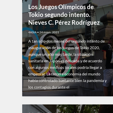
Los Juegos Olímpicos de
Tokio segundo intento.
Nieves C. Pérez Rodríguez
4ASIA
•
24 mayo, 2021
A tan sólo dos meses del segundo intento de
inauguración de los juegos de Tokio 2020,
aunque un año más tarde, la situación
sanitaria en Japón es delicada y de acuerdo
con algunos médicos locales podría llegar a
empeorar. La tercera economía del mundo
había controlado bastante bien la pandemia y
los contagios durante el