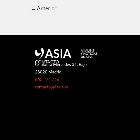
←
Anterior
CONTACTO
C/Infanta Mercedes 31, Bajo.
28020 Madrid
663 271 716
contacto@4asia.es