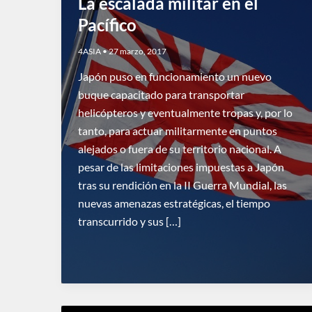
La escalada militar en el
Pacífico
4ASIA
•
27 marzo, 2017
Japón puso en funcionamiento un nuevo
buque capacitado para transportar
helicópteros y eventualmente tropas y, por lo
tanto, para actuar militarmente en puntos
alejados o fuera de su territorio nacional. A
pesar de las limitaciones impuestas a Japón
tras su rendición en la II Guerra Mundial, las
nuevas amenazas estratégicas, el tiempo
transcurrido y sus […]