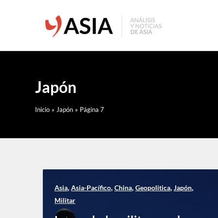
Ir
al
contenido
Japón
Inicio
Japón
Página 7
,
,
,
,
,
Asia
Asia-Pacífico
China
Geopolitica
Japón
Militar