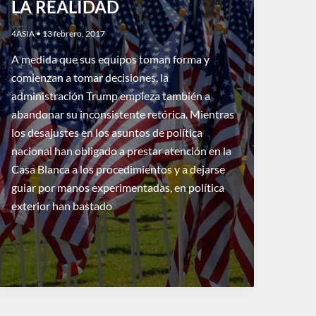
LA REALIDAD
4ASIA
•
13 febrero, 2017
A medida que sus equipos toman forma y
comienzan a tomar decisiones, la
administración Trump empieza también a
abandonar su inconsistente retórica. Mientras
los desajustes en los asuntos de política
nacional han obligado a prestar atención en la
Casa Blanca a los procedimientos y a dejarse
guiar por manos experimentadas, en política
exterior han bastado