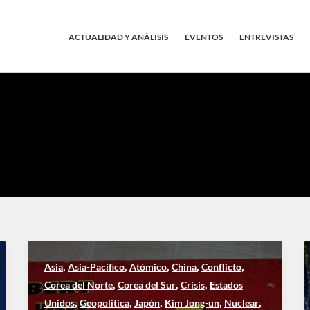
ACTUALIDAD Y ANÁLISIS
EVENTOS
ENTREVISTAS
,
,
,
,
,
Asia
Asia-Pacífico
Atómico
China
Conflicto
,
,
,
Corea del Norte
Corea del Sur
Crisis
Estados
,
,
,
,
,
Unidos
Geopolitica
Japón
Kim Jong-un
Nuclear