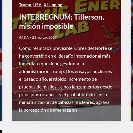
,
,
Trump
USA
Xi Jinping
INTERREGNUM: Tillerson,
misión imposible
4ASIA
•
21 marzo, 2017
Como resultaba previsible, Corea del Norte se
ha convertido en el desafío internacional más
inmediato que debe gestionar la
administración Trump. Dos ensayos nucleares
el pasado año, el rápido incremento de
pruebas de misiles—cinco lanzamientos desde
principios de año—, y el probable éxito en la
miniaturización de cabezas nucleares, agrava
la percepción de amenaza en