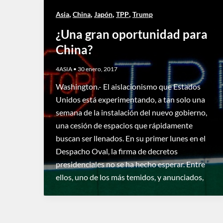
,
,
,
,
Asia
China
Japón
TPP
Trump
¿Una gran oportunidad para
China?
4ASIA
•
30 enero, 2017
Washington.- El aislacionismo que Estados
Unidos está experimentando, a tan solo una
semana de la instalación del nuevo gobierno,
una cesión de espacios que rápidamente
buscan ser llenados. En su primer lunes en el
Despacho Oval, la firma de decretos
presidenciales no se ha hecho esperar. Entre
ellos, uno de los más temidos, y anunciados,