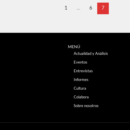
1
…
6
7
MENÚ
Actualidad y Análisis
Eventos
Entrevistas
Informes
Cultura
Colabora
Sobre nosotros