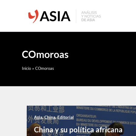
Ir
al
contenido
COmoroas
Inicio
COmoroas
,
,
Asia
China
Editorial
China y su política africana