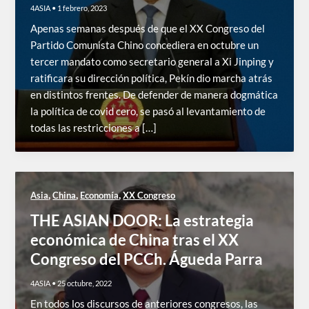
4ASIA
•
1 febrero, 2023
Apenas semanas después de que el XX Congreso del
Partido Comunista Chino concediera en octubre un
tercer mandato como secretario general a Xi Jinping y
ratificara su dirección política, Pekín dio marcha atrás
en distintos frentes. De defender de manera dogmática
la política de covid cero, se pasó al levantamiento de
todas las restricciones a […]
,
,
,
Asia
China
Economía
XX Congreso
THE ASIAN DOOR: La estrategia
económica de China tras el XX
Congreso del PCCh. Águeda Parra
4ASIA
•
25 octubre, 2022
En todos los discursos de anteriores congresos, las