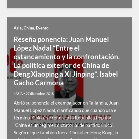
,
,
Asia
China
Evento
Reseña ponencia: Juan Manuel
López Nadal “Entre el
estancamiento y la confrontación.
La política exterior de China de
Deng Xiaoping a Xi Jinping”. Isabel
Gacho Carmona
4ASIA
•
27 diciembre, 2018
Abrió su ponencia el exembajador en Tailandia, Juan
Manuel López Nadal, clarificando que cuando usa el
término “China” se refiere a la República Popular.
“China es un régimen dictatorial de partido único”.
Según el que también fuera Cónsul en Hong Kong, la