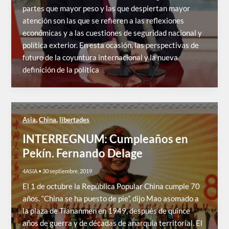
partes que mayor peso y las que despiertan mayor
atención son las que se refieren a las reflexiones
económicas y a las cuestiones de seguridad nacional y
política exterior. En esta ocasión, las perspectivas de
futuro de la coyuntura internacional y la nueva
definición de la política
,
,
Asia
China
libertades
INTERREGNUM: Cumpleaños en
Pekín. Fernando Delage
4ASIA
•
30 septiembre, 2019
El 1 de octubre la República Popular China cumple 70
años. “China se ha puesto de pie”, dijo Mao asomado a
la plaza de Tiananmen en 1949, después de quince
años de guerra y de décadas de anarquía territorial. El