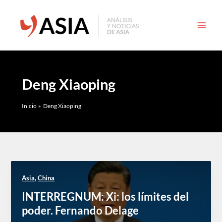
Ir
al
contenido
Deng Xiaoping
Inicio
Deng Xiaoping
,
Asia
China
INTERREGNUM: Xi: los límites del
poder. Fernando Delage