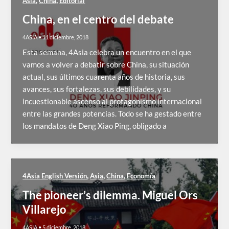
,
,
Asia
China
Editorial
China, en el centro del debate
4ASIA
•
11 diciembre, 2018
Esta semana, 4Asia celebra un encuentro en el que
vamos a volver a debatir sobre China, su situación
actual, sus últimos cuarenta años de historia, sus
avances, sus fortalezas, sus debilidades, y su
incuestionable ascenso al protagonismo internacional
entre las grandes potencias. Todo se ha gestado entre
los mandatos de Deng Xiao Ping, obligado a
,
,
,
4Asia English Versión
Asia
China
Economía
The pioneer’s dilemma. Miguel Ors
Villarejo
4ASIA
•
5 diciembre, 2018