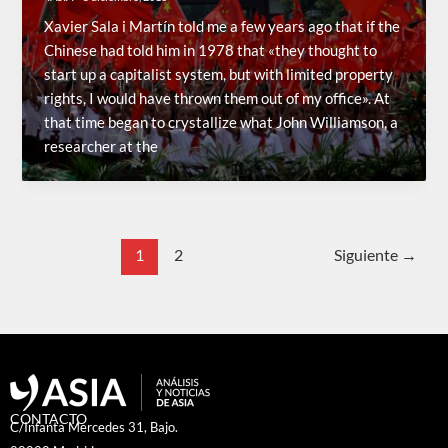
Xavier Sala i Martín told me a few years ago that if the
Chinese had told him in 1978 that «they thought to
start up a capitalist system, but with limited property
rights, I would have thrown them out of my office». At
that time began to crystallize what John Williamson, a
researcher at the
1
2
Siguiente
→
CONTACTO
C/Infanta Mercedes 31, Bajo.