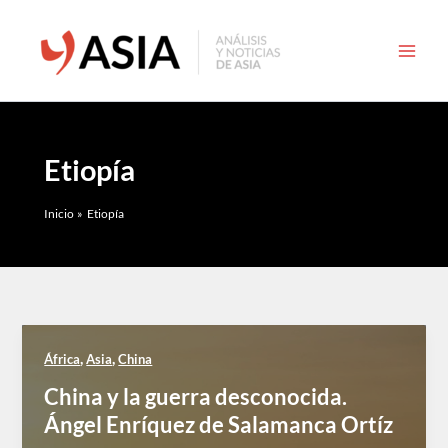
Ir
al
contenido
Etiopía
Inicio
Etiopía
,
,
África
Asia
China
China y la guerra desconocida.
Ángel Enríquez de Salamanca Ortíz