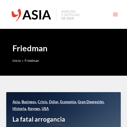
Ir
al
contenido
Friedman
Inicio
Friedman
,
,
,
,
,
,
Asia
Business
Crisis
Dólar
Economía
Gran Depresión
,
,
Historia
Keynes
USA
La fatal arrogancia