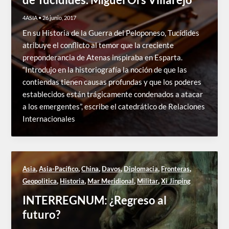
4ASIA
•
26 junio, 2017
En su Historia de la Guerra del Peloponeso, Tucídides
atribuye el conflicto al temor que la creciente
preponderancia de Atenas inspiraba en Esparta.
“Introdujo en la historiografía la noción de que las
contiendas tienen causas profundas y que los poderes
establecidos están trágicamente condenados a atacar
a los emergentes”, escribe el catedrático de Relaciones
Internacionales
,
,
,
,
,
,
Asia
Asia-Pacífico
China
Davos
Diplomacia
Fronteras
,
,
,
,
Geopolitica
Historia
Mar Meridional
Militar
Xi Jinping
INTERREGNUM: ¿Regreso al
futuro?