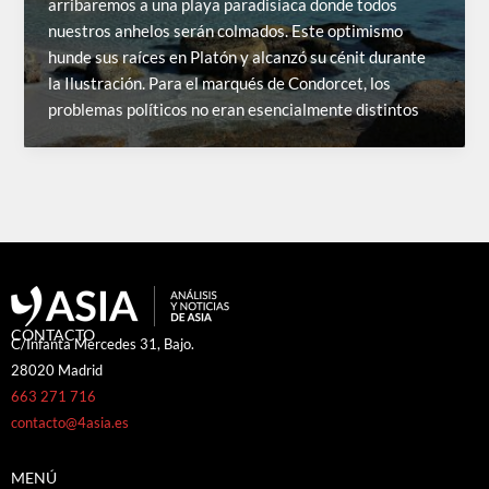
arribaremos a una playa paradisíaca donde todos
nuestros anhelos serán colmados. Este optimismo
hunde sus raíces en Platón y alcanzó su cénit durante
la Ilustración. Para el marqués de Condorcet, los
problemas políticos no eran esencialmente distintos
CONTACTO
C/Infanta Mercedes 31, Bajo.
28020 Madrid
663 271 716
contacto@4asia.es
MENÚ