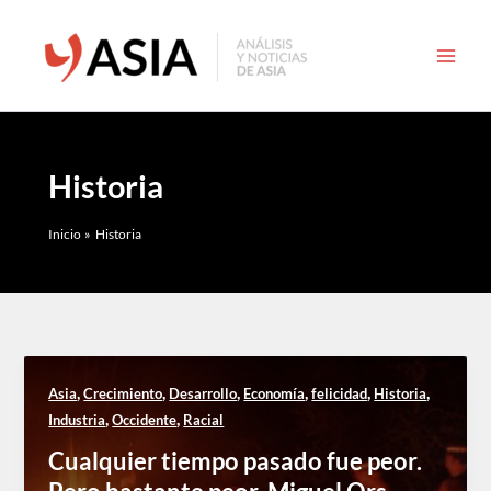
Ir
al
contenido
Historia
Inicio
Historia
,
,
,
,
,
,
Asia
Crecimiento
Desarrollo
Economía
felicidad
Historia
,
,
Industria
Occidente
Racial
Cualquier tiempo pasado fue peor.