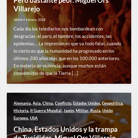
Pero bastante peor. Miguel Ors
Villarejo
4ASIA
•
2 enero, 2018
Cada día los telediarios nos bombardean con
desgracias: el paro, el hambre, los accidentes, las
epidemias… La impresión es que va todo fatal, cuando
lo cierto es que la humanidad ha progresado en los
últimos 200 años más que en los 100.000 anteriores.
En materia de violencia, aunque muchos están
convencidos de que la Tierra […]
,
,
,
,
,
,
Alemania
Asia
China
Conflicto
Estados Unidos
Geopolitica
,
,
,
,
,
Historia
II Guerra Mundial
Japón
Militar
Rusia
Unión
,
Europea
USA
China, Estados Unidos y la trampa
de Tucídides. Miguel Ors Villarejo