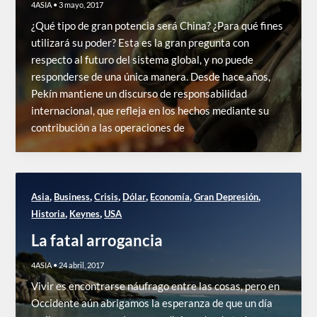
4ASIA
•
3 mayo, 2017
¿Qué tipo de gran potencia será China? ¿Para qué fines
utilizará su poder? Esta es la gran pregunta con
respecto al futuro del sistema global, y no puede
responderse de una única manera. Desde hace años,
Pekín mantiene un discurso de responsabilidad
internacional, que refleja en los hechos mediante su
contribución a las operaciones de
,
,
,
,
,
,
Asia
Business
Crisis
Dólar
Economía
Gran Depresión
,
,
Historia
Keynes
USA
La fatal arrogancia
4ASIA
•
24 abril, 2017
Vivir es encontrarse náufrago entre las cosas, pero en
Occidente aún abrigamos la esperanza de que un día