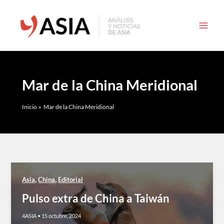
Ir
al
contenido
Mar de la China Meridional
Inicio
Mar de la China Meridional
,
,
Asia
China
Editorial
Pulso extra de China a Taiwán
4ASIA
•
15 octubre, 2024