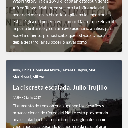
Washington.- Ya en 1890 el capitán estadounidense
Alfred Tahyer Mahan, en su libro La influencia del
poder del mar en la historia, explicaba la importancia
estratégica del poder naval como el factor que elevó al
imperio británico y, con un revolucionario análisis para
aquel momento, pronosticaba que Estados Unidos
debía desarrollar su poderío naval como
,
,
,
,
,
Asia
China
Corea del Norte
Defensa
Japón
Mar
,
Meridional
Militar
La discreta escalada. Julio Trujillo
4ASIA
•
5 junio, 2017
El aumento de tensión que suponen los desafíos y
provocaciones de Corea del Norte está provocando
una escalada militar de potencias regionales como
Japón que está pasando desapercibida para el gran