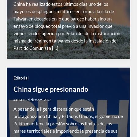
China ha realizado estos últimos días uno de los
mayores despliegues militares en torno a la isla de
Taiwán en décadas en lo que parece haber sido un
ensayo de bloqueo total previo a una invasión que
viene siendo sugerida por Pekín desde la instauración
misma del régimen taiwanés desde la instalación del
Partido Comunista […]
Editorial
China sigue presionando
4ASIA
•
5 diciembre, 2023
A pesar de la ligera distensión que están
protagonizando China y Estados Unidos, el gobierno de
Pekín mantiene la presión sobre los límites de sus
mares territoriales e imponiendo la presencia de sus