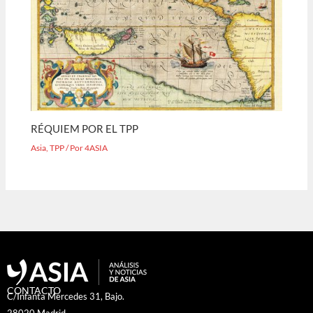
RÉQUIEM POR EL TPP
Asia
,
TPP
/ Por
4ASIA
CONTACTO
C/Infanta Mercedes 31, Bajo.