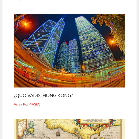
¿QUO VADIS, HONG KONG?
Asia
/ Por
4ASIA