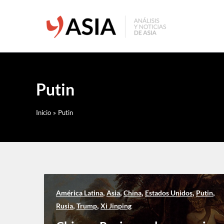
Ir
al
contenido
Putin
Inicio
Putin
,
,
,
,
,
América Latina
Asia
China
Estados Unidos
Putin
,
,
Rusia
Trump
Xi Jinping