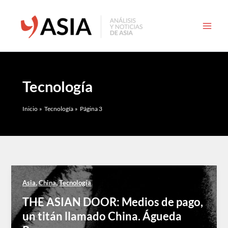
Ir
al
contenido
Tecnología
Inicio
Tecnología
Página 3
,
,
Asia
China
Tecnología
THE ASIAN DOOR: Medios de pago,
un titán llamado China. Águeda