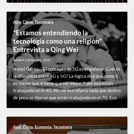
,
,
Asia
China
Tecnología
“Estamos entendiendo la
tecnología como una religión”
Entrevista a Qing Wei
4ASIA
•
5 diciembre, 2019
Isabel Gacho.- “El concepto de 5G es engañoso ¿Cuál es
la diferencia entre 4G y 5G? La lógica dice que como 5
es mayor que 4 tiene que ser mejor. Y por eso están
trabajando en el 6G. No me extrañaría nada que dentro
de poco se dijeran que están trabajando en el 7G. Eso
,
,
,
Asia
China
Economía
Tecnología