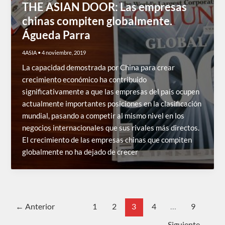
THE ASIAN DOOR: Las empresas
chinas compiten globalmente.
Águeda Parra
4ASIA
•
4 noviembre, 2019
La capacidad demostrada por China para crear
crecimiento económico ha contribuido
significativamente a que las empresas del país ocupen
actualmente importantes posiciones en la clasificación
mundial, pasando a competir al mismo nivel en los
negocios internacionales que sus rivales más directos.
El crecimiento de las empresas chinas que compiten
globalmente no ha dejado de crecer
←
Anterior
1
2
3
4
…
9
Siguiente
→