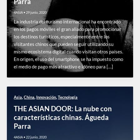
Parra
4ASIA
•
29 junio, 2020
La industria del turismo internacional ha encontrado
en los pagos móviles el gran aliado para promocionar
los destinos turísticos, especialmente entre los
visitantes chinos que pueden seguir utilizando su
mismo ecosistema digital cuando visitan otros países.
En origen, el uso del smartphone se ha impuesto como
el medio de pago más atractivo e idóneo para […]
,
,
,
Asia
China
Innovación
Tecnología
THE ASIAN DOOR: La nube con
características chinas. Águeda
Parra
4ASIA
•
22 junio, 2020