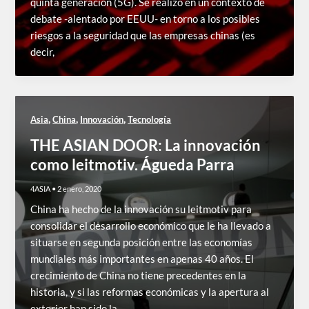
quinta generación (5G). Se realizó en un contexto de
debate -alentado por EEUU- en torno a los posibles
riesgos a la seguridad que las empresas chinas (es
decir,
,
,
,
Asia
China
Innovación
Tecnología
THE ASIAN DOOR: La innovación
como leitmotiv. Águeda Parra
4ASIA
•
2 enero, 2020
China ha hecho de la innovación su leitmotiv para
consolidar el desarrollo económico que le ha llevado a
situarse en segunda posición entre las economías
mundiales más importantes en apenas 40 años. El
crecimiento de China no tiene precedentes en la
historia, y si las reformas económicas y la apertura al
exterior han sido la