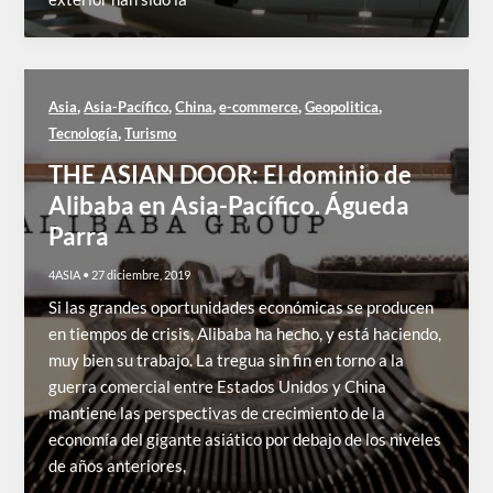
,
,
,
,
,
Asia
Asia-Pacífico
China
e-commerce
Geopolitica
,
Tecnología
Turismo
THE ASIAN DOOR: El dominio de
Alibaba en Asia-Pacífico. Águeda
Parra
4ASIA
•
27 diciembre, 2019
Si las grandes oportunidades económicas se producen
en tiempos de crisis, Alibaba ha hecho, y está haciendo,
muy bien su trabajo. La tregua sin fin en torno a la
guerra comercial entre Estados Unidos y China
mantiene las perspectivas de crecimiento de la
economía del gigante asiático por debajo de los niveles
de años anteriores,