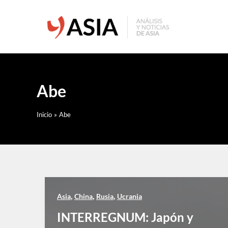
Ir
al
contenido
Abe
Inicio
Abe
,
,
,
Asia
China
Rusia
Ucrania
INTERREGNUM: Japón y