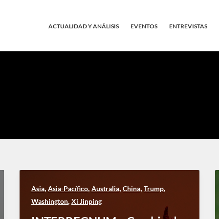
ACTUALIDAD Y ANÁLISIS
EVENTOS
ENTREVISTAS
,
,
,
,
,
Asia
Asia-Pacífico
Australia
China
Trump
,
Washington
Xi Jinping