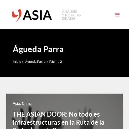
Ir
al
contenido
Águeda Parra
Inicio
Águeda Parra
Página 2
,
Asia
China
THE ASIAN DOOR: No todo es
infraestructuras en la Ruta de la