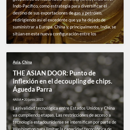
Indo-Pacífico, como estrategia para diversificar el
destino de sus exportaciones de gas y petróleo,
redirigiendo así el excedente que ya ha dejado de
suministrar a Europa. China y, principalmente, India, se
sitúan en esta nueva configuración entre los
,
Asia
China
THE ASIAN DOOR: Punto de
inflexión en el decoupling de chips.
Águeda Parra
4ASIA
•
20 junio, 2023
La rivalidad tecnológica entre Estados Unidos y China
va cumpliendo etapas. Las restricciones de acceso a
tecnología estadounidense se intensifican por parte de
Washington para limitar la capacidad tecnológica de