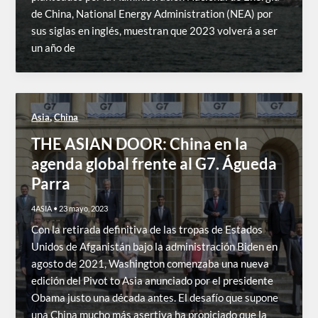
de China, National Energy Administration (NEA) por
sus siglas en inglés, muestran que 2023 volverá a ser
un año de
,
Asia
China
THE ASIAN DOOR: China en la
agenda global frente al G7. Águeda
Parra
4ASIA
•
23 mayo, 2023
Con la retirada definitiva de las tropas de Estados
Unidos de Afganistán bajo la administración Biden en
agosto de 2021, Washington comenzaba una nueva
edición del Pivot to Asia anunciado por el presidente
Obama justo una década antes. El desafío que supone
una China mucho más asertiva ha propiciado que la