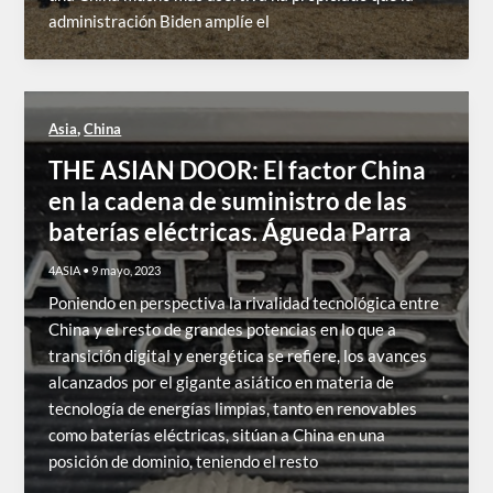
administración Biden amplíe el
,
Asia
China
THE ASIAN DOOR: El factor China
en la cadena de suministro de las
baterías eléctricas. Águeda Parra
4ASIA
•
9 mayo, 2023
Poniendo en perspectiva la rivalidad tecnológica entre
China y el resto de grandes potencias en lo que a
transición digital y energética se refiere, los avances
alcanzados por el gigante asiático en materia de
tecnología de energías limpias, tanto en renovables
como baterías eléctricas, sitúan a China en una
posición de dominio, teniendo el resto