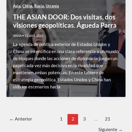
,
,
,
Asia
China
Rusia
Ucrania
THE ASIAN DOOR: Dos visitas, dos
visiones geopolíticas. Águeda Parra
4ASIA
•
11 abril, 2023
La agenda de política exterior de Estados Unidos y
China se intensifica en una clara referencia a un mundo
de bloques donde las acciones de diplomacia juegan un
papel cada vez más decisivo en la rivalidad que
mantienen ambas potencias. En este tablero de
estrategia geopolítica, Estados Unidos y China han
sido los escenarios hacia
←
Anterior
1
2
3
…
21
Siguiente
→