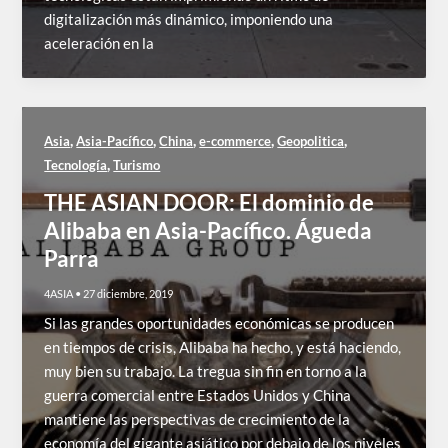
digitalización más dinámico, imponiendo una
aceleración en la
,
,
,
,
,
Asia
Asia-Pacífico
China
e-commerce
Geopolitica
,
Tecnología
Turismo
THE ASIAN DOOR: El dominio de
Alibaba en Asia-Pacífico. Águeda
Parra
4ASIA
•
27 diciembre, 2019
Si las grandes oportunidades económicas se producen
en tiempos de crisis, Alibaba ha hecho, y está haciendo,
muy bien su trabajo. La tregua sin fin en torno a la
guerra comercial entre Estados Unidos y China
mantiene las perspectivas de crecimiento de la
economía del gigante asiático por debajo de los niveles