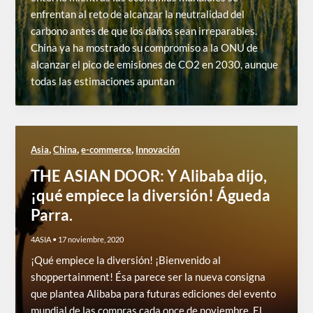
enfrentan al reto de alcanzar la neutralidad del
carbono antes de que los daños sean irreparables.
China ya ha mostrado su compromiso a la ONU de
alcanzar el pico de emisiones de CO2 en 2030, aunque
todas las estimaciones apuntan
,
,
,
Asia
China
e-commerce
Innovación
THE ASIAN DOOR: Y Alibaba dijo,
¡qué empiece la diversión! Águeda
Parra.
4ASIA
•
17 noviembre, 2020
¡Qué empiece la diversión! ¡Bienvenido al
shoppertainment! Ésa parece ser la nueva consigna
que plantea Alibaba para futuras ediciones del evento
mundial de las compras cada once de noviembre. El