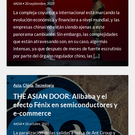
4ASIA
•
20 septiembre, 2022
La compleja coyuntura internacional está marcando la
evolución económica y financiera a nivel mundial, y las
empresas chinas no están siendo ajenas a este
panorama cambiante. Sin embargo, las complejidades
que están atravesando son, en su caso, algo más
intensas, ya que después de meses de fuerte escrutinio
por parte del órgano regulador chino, las […]
,
,
Asia
China
Tecnología
THE ASIAN DOOR: Alibaba y el
efecto Fénix en semiconductores y
e-commerce
4ASIA
•
26 octubre, 2021
La paralización de las salidas a bolsa de Ant Group y