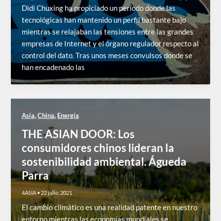
Didi Chuxing ha propiciado un período donde las
tecnológicas han mantenido un perfil bastante bajo
mientras se relajaban las tensiones entre las grandes
empresas de Internet y el órgano regulador respecto al
control del dato. Tras unos meses convulsos donde se
han encadenado las
,
,
Asia
China
Energía
THE ASIAN DOOR: Los
consumidores chinos lideran la
sostenibilidad ambiental. Águeda
Parra
4ASIA
•
22 julio, 2021
El cambio climático es una realidad patente en nuestro
entorno mientras las economías mundiales se