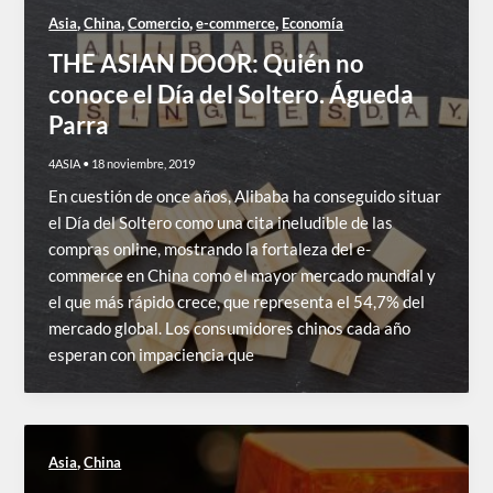
,
,
,
,
Asia
China
Comercio
e-commerce
Economía
THE ASIAN DOOR: Quién no
conoce el Día del Soltero. Águeda
Parra
4ASIA
•
18 noviembre, 2019
En cuestión de once años, Alibaba ha conseguido situar
el Día del Soltero como una cita ineludible de las
compras online, mostrando la fortaleza del e-
commerce en China como el mayor mercado mundial y
el que más rápido crece, que representa el 54,7% del
mercado global. Los consumidores chinos cada año
esperan con impaciencia que
,
Asia
China