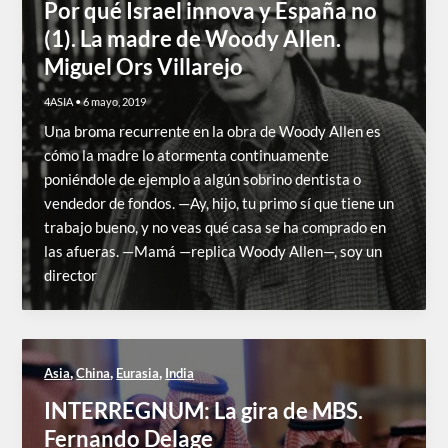
Por qué Israel innova y España no
(1). La madre de Woody Allen.
Miguel Ors Villarejo
4ASIA
•
6 mayo, 2019
Una broma recurrente en la obra de Woody Allen es
cómo la madre lo atormenta continuamente
poniéndole de ejemplo a algún sobrino dentista o
vendedor de fondos. —Ay, hijo, tu primo sí que tiene un
trabajo bueno, y no veas qué casa se ha comprado en
las afueras. —Mamá —replica Woody Allen—, soy un
director
,
,
,
Asia
China
Eurasia
India
INTERREGNUM: La gira de MBS.
Fernando Delage