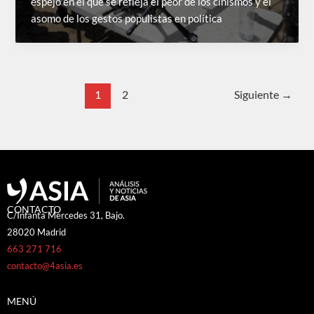
espejo en el que se refleja el peor de los cinismos y el
asomo de los gestos populistas en política
1
2
Siguiente
→
CONTACTO
C/Infanta Mercedes 31, Bajo.
28020 Madrid
663 271 716
contacto@4asia.es
MENÚ