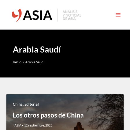
Ir
al
contenido
Arabia Saudí
Inicio
Arabia Saudí
,
China
Editorial
Los otros pasos de China
4ASIA
•
12 septiembre, 2023