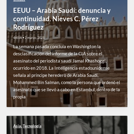
EEUU – Arabia Saudí: denuncia y
continuidad. Nieves C. Pérez
Rodríguez
4ASIA
•
2 marzo, 2021
La semana pasada concluía en Washington la
desclasificación del informe de la CIA sobre el
asesinato del periodista saudí Jamal Khashoggi,
ocurrido en 2018. La Inteligencia estadounidense
señala al príncipe heredero de Arabia Saudí,
Mohammed Bin Salman, como la persona que ordenó el
asesinato que se llevó a cabo en Estambul, dentro de la
propia
,
Asia
Tecnología