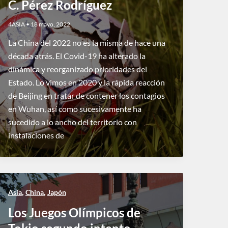
C. Pérez Rodríguez
4ASIA
•
18 mayo, 2022
La China del 2022 no es la misma de hace una
década atrás. El Covid-19 ha alterado la
dinámica y reorganizado prioridades del
Estado. Lo vimos en 2020 y la rápida reacción
de Beijing en tratar de contener los contagios
en Wuhan, así como sucesivamente ha
sucedido a lo ancho del territorio con
instalaciones de
,
,
Asia
China
Japón
Los Juegos Olímpicos de