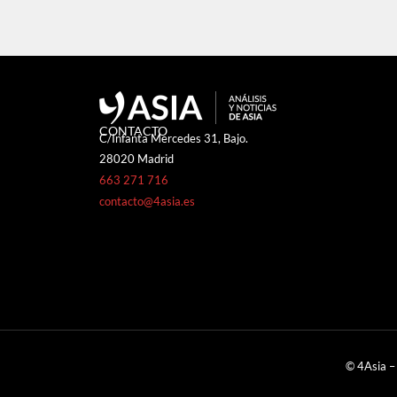
CONTACTO
C/Infanta Mercedes 31, Bajo.
28020 Madrid
663 271 716
contacto@4asia.es
© 4Asia –