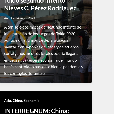
Tokio segundo intento.
Nieves C. Pérez Rodríguez
4ASIA
•
24 mayo, 2021
A tan sólo dos meses del segundo intento de
inauguración de los juegos de Tokio 2020,
aunque un año más tarde, la situación
sanitaria en Japón es delicada y de acuerdo
con algunos médicos locales podría llegar a
empeorar. La tercera economía del mundo
había controlado bastante bien la pandemia y
los contagios durante el
,
,
Asia
China
Economía
INTERREGNUM: China: