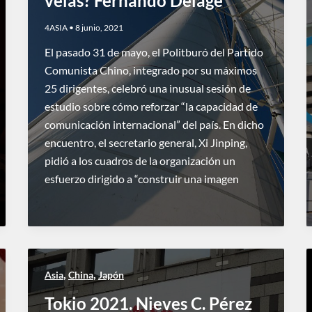
velas? Fernando Delage
4ASIA
•
8 junio, 2021
El pasado 31 de mayo, el Politburó del Partido
Comunista Chino, integrado por su máximos
25 dirigentes, celebró una inusual sesión de
estudio sobre cómo reforzar “la capacidad de
comunicación internacional” del país. En dicho
encuentro, el secretario general, Xi Jinping,
pidió a los cuadros de la organización un
esfuerzo dirigido a “construir una imagen
,
,
Asia
China
Japón
Tokio 2021. Nieves C. Pérez