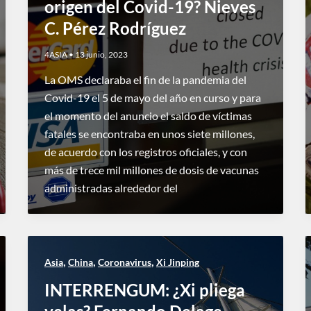
origen del Covid-19? Nieves
C. Pérez Rodríguez
4ASIA
•
13 junio, 2023
La OMS declaraba el fin de la pandemia del
Covid-19 el 5 de mayo del año en curso y para
el momento del anuncio el saldo de víctimas
fatales se encontraba en unos siete millones,
de acuerdo con los registros oficiales, y con
más de trece mil millones de dosis de vacunas
administradas alrededor del
,
,
,
Asia
China
Coronavirus
Xi Jinping
INTERRENGUM: ¿Xi pliega