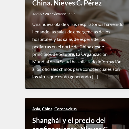
China. Nieves C. Pérez
4ASIA
•
28 noviembre, 2023
Una nueva ola de virus respiratorios ha venido
llenando las salas de emergencias de los
hospitales y las salas de espera de los
pediatras en el norte de China desde
principios de octubre. La Organización
Mundial de la Salud ha solicitado información
a los oficiales chinos para conocer cuáles son
los virus que están generando […]
,
,
Asia
China
Coronavirus
Shanghái y el precio del