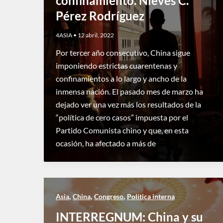
confinamiento. Nieves C.
Pérez Rodríguez
4ASIA
•
12 abril, 2022
Por tercer año consecutivo, China sigue
imponiendo estrictas cuarentenas y
confinamientos a lo largo y ancho de la
inmensa nación. El pasado mes de marzo ha
dejado ver una vez más los resultados de la
“política de cero casos” impuesta por el
Partido Comunista chino y que, en esta
ocasión, ha afectado a más de
,
,
,
Asia
China
Congreso
Política interna
INTERREGNUM: China y su