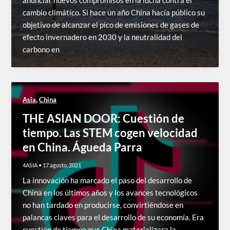
anunciar nuevos compromisos en la lucha contra el
cambio climático. Si hace un año China hacía público su
objetivo de alcanzar el pico de emisiones de gases de
efecto invernadero en 2030 y la neutralidad del
carbono en
,
Asia
China
THE ASIAN DOOR: Cuestión de
tiempo. Las STEM cogen velocidad
en China. Águeda Parra
4ASIA
•
17 agosto, 2021
La innovación ha marcado el paso del desarrollo de
China en los últimos años y los avances tecnológicos
no han tardado en producirse, convirtiéndose en
palancas claves para el desarrollo de su economía. Era
cuestión de tiempo que China materializara la