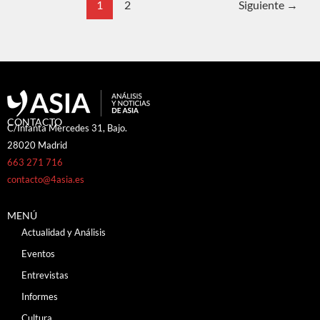
1
2
Siguiente
→
CONTACTO
C/Infanta Mercedes 31, Bajo.
28020 Madrid
663 271 716
contacto@4asia.es
MENÚ
Actualidad y Análisis
Eventos
Entrevistas
Informes
Cultura