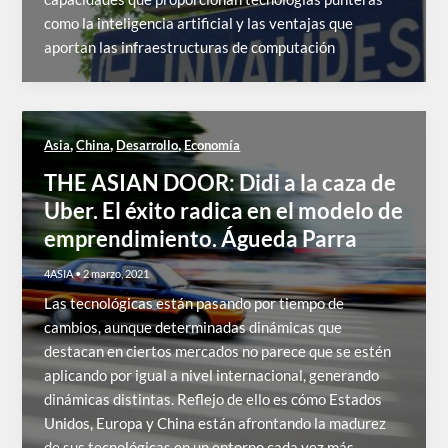
como la inteligencia artificial y las ventajas que
aportan las infraestructuras de computación
,
,
,
Asia
China
Desarrollo
Economía
THE ASIAN DOOR: Didi a la caza de
Uber. El éxito radica en el modelo de
emprendimiento. Águeda Parra
4ASIA
•
2 marzo, 2021
Las tecnológicas están pasando por tiempo de
cambios, aunque determinadas dinámicas que
destacan en ciertos mercados no parece que se estén
aplicando por igual a nivel internacional, generando
dinámicas distintas. Reflejo de ello es cómo Estados
Unidos, Europa y China están afrontando la madurez
de sus tecnológicas en un entorno cada vez más