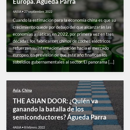
Europa. Águeda Parra
4ASIA
•
27 septiembre, 2022
Cuando la estimación para la economía china es que su
crecimiento quede por debajo del que alcanzarán las
economías asiáticas en 2022, por primera vez en tres
décadas, los fabricantes chinos de coches eléctricos
refuerzan su internacionalización hacia el mercado
europeo, en previsión de que este año finalicen los
subsidios gubernamentales al sector. El panorama […]
,
Asia
China
THE ASIAN DOOR: ¿Quién va
ganando la batalla de los
semiconductores? Águeda Parra
4ASIA
•
8 febrero, 2022