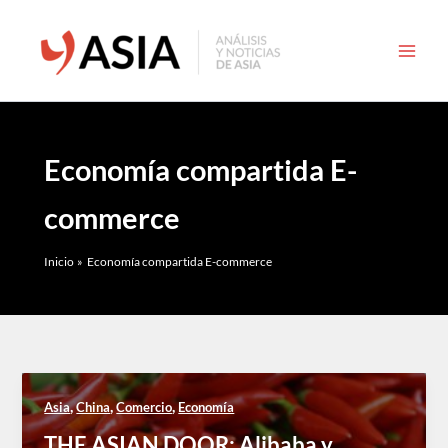
Ir
al
contenido
Economía compartida E-
commerce
Inicio
Economía compartida E-commerce
,
,
,
Asia
China
Comercio
Economía
THE ASIAN DOOR: Alibaba y