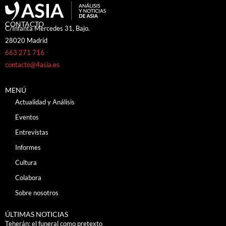
CONTACTO
C/Infanta Mercedes 31, Bajo.
28020 Madrid
663 271 716
contacto@4asia.es
MENÚ
Actualidad y Análisis
Eventos
Entrevistas
Informes
Cultura
Colabora
Sobre nosotros
ÚLTIMAS NOTICIAS
Teherán: el funeral como pretexto