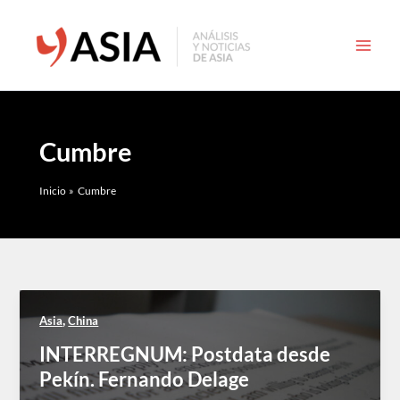
Ir
al
contenido
Cumbre
Inicio
Cumbre
,
Asia
China
INTERREGNUM: Postdata desde
Pekín. Fernando Delage