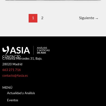
1
2
Siguiente
→
CONTACTO
C/Infanta Mercedes 31, Bajo.
28020 Madrid
663 271 716
contacto@4asia.es
MENÚ
Actualidad y Análisis
Eventos