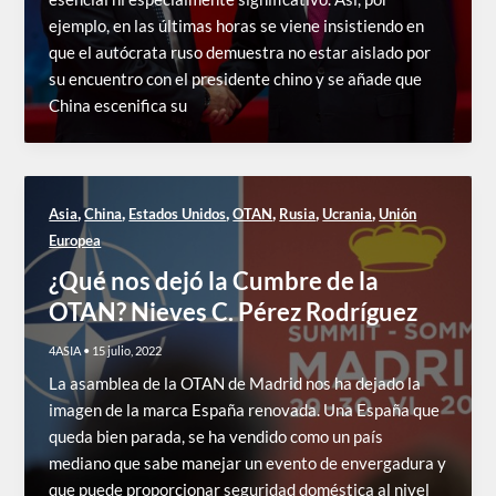
ejemplo, en las últimas horas se viene insistiendo en
que el autócrata ruso demuestra no estar aislado por
su encuentro con el presidente chino y se añade que
China escenifica su
,
,
,
,
,
,
Asia
China
Estados Unidos
OTAN
Rusia
Ucrania
Unión
Europea
¿Qué nos dejó la Cumbre de la
OTAN? Nieves C. Pérez Rodríguez
4ASIA
•
15 julio, 2022
La asamblea de la OTAN de Madrid nos ha dejado la
imagen de la marca España renovada. Una España que
queda bien parada, se ha vendido como un país
mediano que sabe manejar un evento de envergadura y
que puede proporcionar seguridad doméstica al nivel