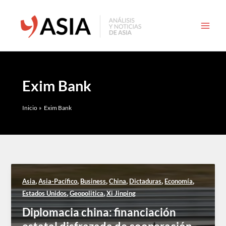
Ir
al
contenido
Exim Bank
Inicio
Exim Bank
,
,
,
,
,
,
Asia
Asia-Pacífico
Business
China
Dictaduras
Economía
,
,
Estados Unidos
Geopolitica
Xi Jinping
Diplomacia china: financiación