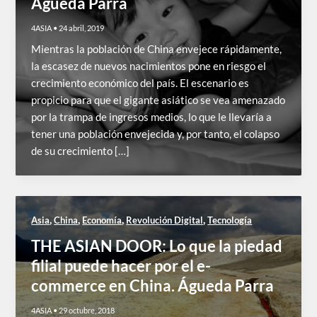
Águeda Parra
4ASIA
•
24 abril, 2019
Mientras la población de China envejece rápidamente,
la escasez de nuevos nacimientos pone en riesgo el
crecimiento económico del país. El escenario es
propicio para que el gigante asiático se vea amenazado
por la trampa de ingresos medios, lo que le llevaría a
tener una población envejecida y, por tanto, el colapso
de su crecimiento […]
,
,
,
,
Asia
China
Economía
Revolución Digital
Tecnología
THE ASIAN DOOR: Lo que la piedad
filial puede hacer por el e-
commerce en China. Águeda Parra
4ASIA
•
29 octubre, 2018