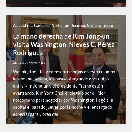
,
,
,
,
,
Asia
China
Corea del Norte
Kim Jong-un
Nuclear
Trump
La mano derecha de Kim Jong-un
visita Washington. Nieves C. Pérez
Rodríguez
4ASIA
•
21 enero, 2019
Washington.- Tal y como anunciamos en esta columna
la semana pasada, los pasos al segundo encuentro
entre Kim Jong-un y el presidente Trump están
avanzando. Kim Yong Chol, el elegido por el líder
norcoreano para negociar con Washington, llegó a la
capital el pasado jueves por la noche y el encargado
especial para Corea del