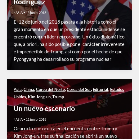
Rodríguez
4ASIA
•
13 junio, 2018
El 12 de junio del 2018 pasará a la historia como el
gran momento en que un presidente estadounidense se
encontró con un líder norcoreano. Un éxito diplomático
que, a priori, ha sido posible por el carácter irreverente
e impredecible de Trump, así como por el hecho de que
Pyongyang ha desarrollado su programa nuclear
,
,
,
,
,
Asia
China
Corea del Norte
Corea del Sur
Editorial
Estados
,
,
Unidos
Kim Jong-un
Trump
Un nuevo escenario
4ASIA
•
11 junio, 2018
Ocurra lo que ocurra en el encuentro entre Trump y
Kim Jong-un, tras su finalización se abrirá un nuevo