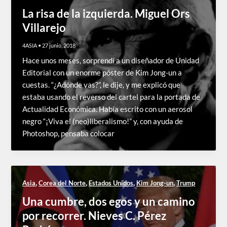
La risa de la izquierda. Miguel Ors
Villarejo
4ASIA
•
27 junio, 2018
Hace unos meses, sorprendí a un diseñador de Unidad
Editorial con un enorme póster de Kim Jong-un a
cuestas. “¿Adónde vas?”, le dije, y me explicó que
estaba usando el reverso del cartel para la portada de
Actualidad Económica. Había escrito con un aerosol
negro “¡Viva el (neo)liberalismo!” y, con ayuda de
Photoshop, pensaba colocar
,
,
,
,
Asia
Corea del Norte
Estados Unidos
Kim Jong-un
Trump
Una cumbre, dos egos y un camino
por recorrer. Nieves C. Pérez