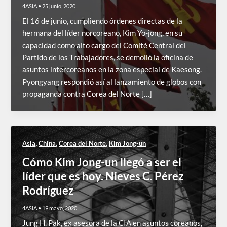
4ASIA
•
25 junio, 2020
El 16 de junio, cumpliendo órdenes directas de la
hermana del líder norcoreano, Kim Yo-jong, en su
capacidad como alto cargo del Comité Central del
Partido de los Trabajadores, se demolió la oficina de
asuntos intercoreanos en la zona especial de Kaesong.
Pyongyang respondió así al lanzamiento de globos con
propaganda contra Corea del Norte […]
,
,
,
Asia
China
Corea del Norte
Kim Jong-un
Cómo Kim Jong-un llegó a ser el
líder que es hoy. Nieves C. Pérez
Rodríguez
4ASIA
•
19 mayo, 2020
Jung H. Pak, ex asesora de la CIA en asuntos coreanos,