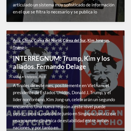
articulado un sistema muy sofisticado de información
en el que se filtra lo necesario y se publica lo
,
,
,
,
,
Asia
China
Corea del Norte
Corea del Sur
Kim Jong-un
Trump
INTERREGNUM: Trump, Kim y los
aliados. Fernando Delage
4ASIA
•
5 febrero, 2019
A finales de este mes, posiblemente en Vietnam, el
presidente de Estados Unidos, Donald J. Trump, y el
líder norcoreano, Kim Jong-un, celebrarán un segundo
encuentro. Una nueva reunión a este nivel puede
servir, como la reunión de junio en Singapur, para crear
una aparente dinámica de estabilidad entre ambas
naciones, y por tanto en