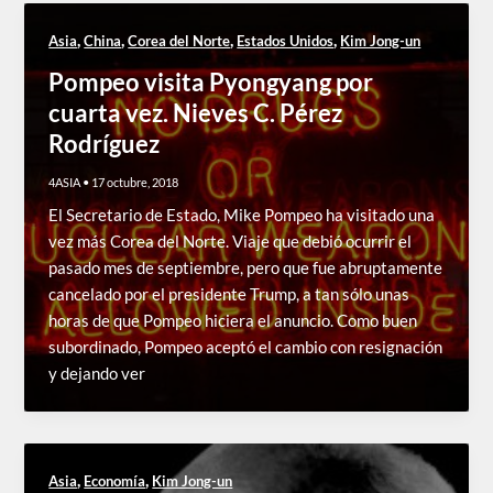
,
,
,
,
Asia
China
Corea del Norte
Estados Unidos
Kim Jong-un
Pompeo visita Pyongyang por
cuarta vez. Nieves C. Pérez
Rodríguez
4ASIA
•
17 octubre, 2018
El Secretario de Estado, Mike Pompeo ha visitado una
vez más Corea del Norte. Viaje que debió ocurrir el
pasado mes de septiembre, pero que fue abruptamente
cancelado por el presidente Trump, a tan sólo unas
horas de que Pompeo hiciera el anuncio. Como buen
subordinado, Pompeo aceptó el cambio con resignación
y dejando ver
,
,
Asia
Economía
Kim Jong-un