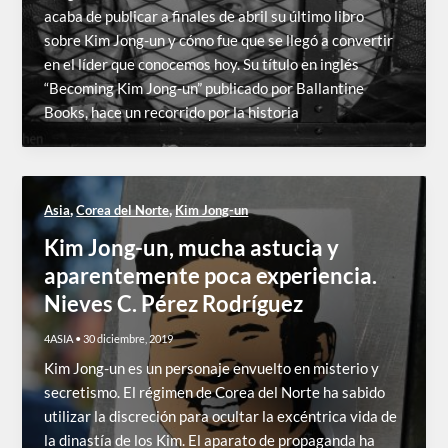
acaba de publicar a finales de abril su último libro
sobre Kim Jong-un y cómo fue que se llegó a convertir
en el líder que conocemos hoy. Su título en inglés
“Becoming Kim Jong-un” publicado por Ballantine
Books, hace un recorrido por la historia
,
,
Asia
Corea del Norte
Kim Jong-un
Kim Jong-un, mucha astucia y
aparentemente poca experiencia.
Nieves C. Pérez Rodríguez
4ASIA
•
30 diciembre, 2019
Kim Jong-un es un personaje envuelto en misterio y
secretismo. El régimen de Corea del Norte ha sabido
utilizar la discreción para ocultar la excéntrica vida de
la dinastía de los Kim. El aparato de propaganda ha