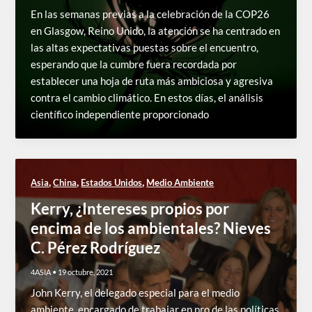
En las semanas previas a la celebración de la COP26
en Glasgow, Reino Unido, la atención se ha centrado en
las altas expectativas puestas sobre el encuentro,
esperando que la cumbre fuera recordada por
establecer una hoja de ruta más ambiciosa y agresiva
contra el cambio climático. En estos días, el análisis
científico independiente proporcionado
,
,
,
Asia
China
Estados Unidos
Medio Ambiente
Kerry, ¿Intereses propios por
encima de los ambientales? Nieves
C. Pérez Rodríguez
4ASIA
•
19 octubre, 2021
John Kerry, el delegado especial para el medio
ambiente, encargado de trabajar en pro de las políticas