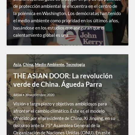
de protección ambiental se encuentra en el centro de
la polémica en Washington. Los demócratas han tenido
el medio ambiente como prioridad en los últimos años,
basándose en los estudios que aseguran que el
calentamiento global es una
,
,
,
Asia
China
Medio Ambiente
Tecnología
THE ASIAN DOOR: La revolución
verde de China. Águeda Parra
4ASIA
•
30 septiembre, 2020
Visión a largo plazo y objetivos ambiciosos para
afrontar el cambio climático. Éste es el modelo
ofrecido por el presidente de China, Xi Jinping, en su
discurso ante la 75º Asamblea General de la
Organización de Naciones Unidas (ONU). En este