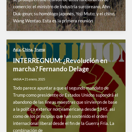
comercio: el ministro de Industria surcoreano, Ahn
Duk-geun; su homólogo japonés, Yoji Muto; y el chino,
Wang Wentao. Esta es la primera reunión
,
,
Asia
China
Trump
INTERREGNUM: ¿Revolución en
marcha? Fernando Delage
4ASIA
•
21 enero, 2025
Todo parece apuntar a que el segundo mandato de
Trump como presidente de Estados Unidos supondrá el
abandono de las líneas maestras que sirvieron de base
a la política exterior norteamericana desde 1945, así
como de los principios que han sostenido el orden
internacional liberal desde el fin de la Guerra Fría. La
combinación de