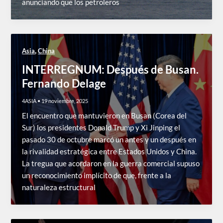
anunciando que los petroleros
,
Asia
China
INTERREGNUM: Después de Busan.
Fernando Delage
4ASIA
•
19 noviembre, 2025
El encuentro que mantuvieron en Busan (Corea del
Sur) los presidentes Donald Trump y Xi Jinping el
pasado 30 de octubre marcó un antes y un después en
la rivalidad estratégica entre Estados Unidos y China.
La tregua que acordaron en la guerra comercial supuso
un reconocimiento implícito de que, frente a la
naturaleza estructural