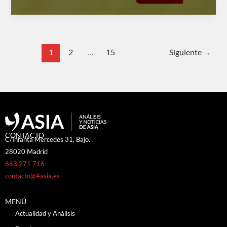
1
2
…
15
Siguiente
→
CONTACTO
C/Infanta Mercedes 31, Bajo.
28020 Madrid
663 271 716
contacto@4asia.es
MENÚ
Actualidad y Análisis