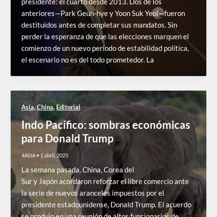
presidente: el cuarto desde 2013. Dos de los
anteriores—Park Geun-hye y Yoon Suk Yeol—fueron
destituidos antes de completar sus mandatos. Sin
perder la esperanza de que las elecciones marquen el
comienzo de un nuevo periodo de estabilidad política,
el escenario no es del todo prometedor. La
,
,
Asia
China
Editorial
Indo Pacífico: sombras económicas
para Donald Trump
4ASIA
•
1 abril, 2025
La semana pasada, China, Corea del
Sur y Japón acordaron reforzar el libre comercio ante
la serie de nuevos aranceles impuestos por el
presidente estadounidense, Donald Trump. El acuerdo
se produjo en una reunión de altos funcionarios de