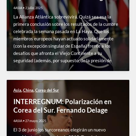
4ASIA
•
2 julio, 2025
La Alianza Atlántica sobrevivirá. Quizá sea esa la
primera conclusión sobre los resultados de la cumbre
celebrada la semana pasada en La Haya. Que los
miembros europeos hayan actuado solidariamente
(con la excepción singular de España) frente a los
desafíos que afronta el Viejo Continente a su
seguridad (además, por supuesto, de la presión de
,
,
Asia
China
Corea del Sur
INTERREGNUM: Polarización en
Corea del Sur. Fernando Delage
4ASIA
•
27 mayo, 2025
El 3 de junio los surcoreanos elegirán un nuevo