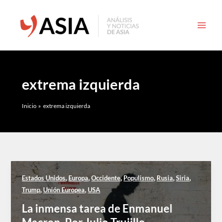
Ir
al
contenido
extrema izquierda
Inicio
extrema izquierda
,
,
,
,
,
,
Estados Unidos
Europa
Occidente
Populismo
Rusia
Siria
,
,
Trump
Unión Europea
USA
La inmensa tarea de Enmanuel