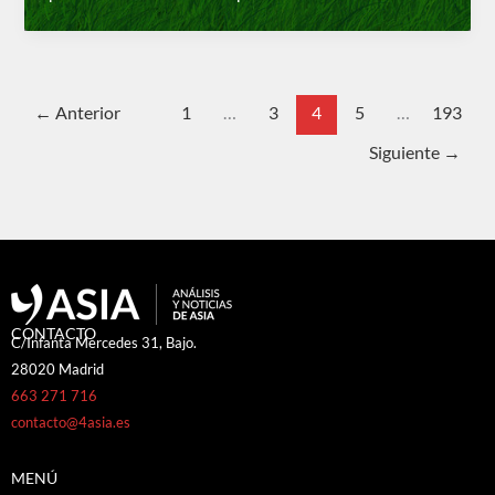
←
Anterior
1
…
3
4
5
…
193
Siguiente
→
CONTACTO
C/Infanta Mercedes 31, Bajo.
28020 Madrid
663 271 716
contacto@4asia.es
MENÚ