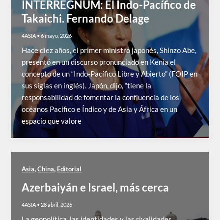
INTERREGNUM: El Indo-Pacífico de
Takaichi. Fernando Delage
4ASIA
•
6 mayo, 2026
Hace diez años, el primer ministro japonés, Shinzo Abe,
presentó en un discurso pronunciado en Kenia el
concepto de un “Indo-Pacífico Libre y Abierto” (FOIP en
sus siglas en inglés). Japón, dijo, “tiene la
responsabilidad de fomentar la confluencia de los
océanos Pacífico e Índico y de Asia y África en un
espacio que valore
,
,
Asia
China
Editorial
Azerbaiyán e Israel, más cerca
4ASIA
•
28 abril, 2026
La geopolítica, las identidades y las rivalidades