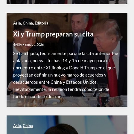
,
,
Asia
China
Editorial
Xi y Trump preparan su cita
4ASIA
•
6 mayo, 2026
Se han fijado, teóricamente porque la cita anterior fue
aplazada, nuevas fechas, 14 y 15 de mayo, para el
encuentro entre Xi Jinping y Donald Trump en el que
proyectan definir un nuevo marco de acuerdos y
desacuerdos entre China y Estados Unidos.
Inevitablemente, la reunión tendrá como telón de
fondo el conflicto de Irán,
,
Asia
China