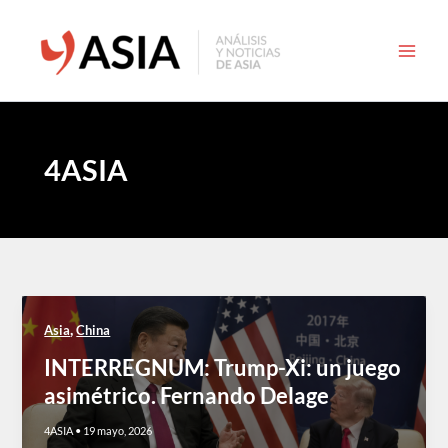
Ir
al
contenido
4ASIA
,
Asia
China
INTERREGNUM: Trump-Xi: un juego
asimétrico. Fernando Delage
4ASIA
•
19 mayo, 2026