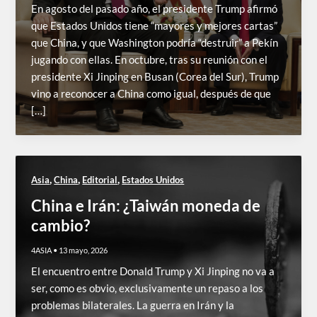
En agosto del pasado año, el presidente Trump afirmó
que Estados Unidos tiene “mayores y mejores cartas”
que China, y que Washington podría “destruir” a Pekín
jugando con ellas. En octubre, tras su reunión con el
presidente Xi Jinping en Busan (Corea del Sur), Trump
vino a reconocer a China como igual, después de que
[…]
,
,
,
Asia
China
Editorial
Estados Unidos
China e Irán: ¿Taiwán moneda de
cambio?
4ASIA
•
13 mayo, 2026
El encuentro entre Donald Trump y Xi Jinping no va a
ser, como es obvio, exclusivamente un repaso a los
problemas bilaterales. La guerra en Irán y la