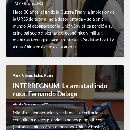
4ASIA
•
8 marzo, 2022
Hace 30 años, el fin de la Guerra Fría y la implosión de
la URSS dejaron a India desorientada y sola en el
mundo. Al desaparecer la Unión Soviética perdió a su
principal socio diplomático, económico y militar,
mientras tenía que hacer frente a un Pakistán hostil y
a una China en ascenso. La guerra […]
,
,
,
Asia
China
India
Rusia
INTERREGNUM: La amistad indo-
rusa. Fernando Delage
4ASIA
•
9 diciembre, 2021
Mientras democracias y sistemas autoritarios se
consolidan en dos grandes bloques geopolíticos
(Estados Unidos y sus aliados vs. China y Rusia),