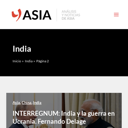
Ir
al
contenido
India
Inicio
India
Página 2
,
,
Asia
China
India
INTERREGNUM: India y la guerra en
Ucrania. Fernando Delage