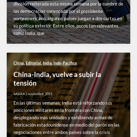
división reiterada esta misma semana por la cumbre de
las democracias convocada por el presidente
norteamericano, algunos países juegan a dos cartas en
su política exterior. Entre ellos, pocos tan relevantes
como India, que
,
,
,
China
Editorial
India
Indo-Pacífico
China-India, vuelve a subir la
tensión
4ASIA
•
2 noviembre, 2021
En las últimas semanas, India está reforzando sus
posiciones militares en la frontera con China,
desplegando más unidades y exhibiendo armas de
fabricación estadounidense en medio del parón en las
negociaciones entre ambos países sobre la crisis