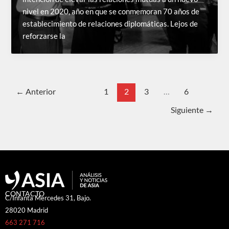
nivel en 2020, año en que se conmemoran 70 años de
establecimiento de relaciones diplomáticas. Lejos de
reforzarse la
←
Anterior
1
2
3
…
6
Siguiente
→
CONTACTO
C/Infanta Mercedes 31, Bajo.
28020 Madrid
663 271 716