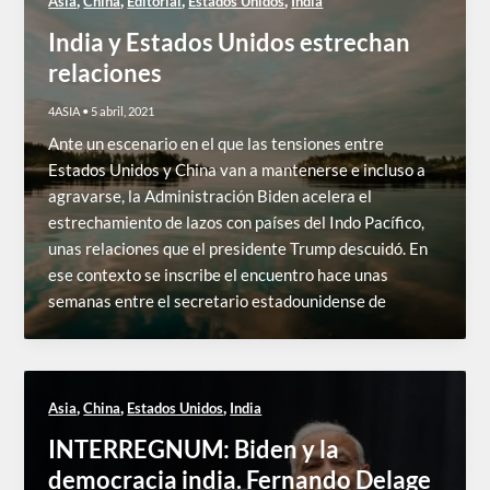
,
,
,
,
Asia
China
Editorial
Estados Unidos
India
India y Estados Unidos estrechan
relaciones
4ASIA
•
5 abril, 2021
Ante un escenario en el que las tensiones entre
Estados Unidos y China van a mantenerse e incluso a
agravarse, la Administración Biden acelera el
estrechamiento de lazos con países del Indo Pacífico,
unas relaciones que el presidente Trump descuidó. En
ese contexto se inscribe el encuentro hace unas
semanas entre el secretario estadounidense de
,
,
,
Asia
China
Estados Unidos
India
INTERREGNUM: Biden y la
democracia india. Fernando Delage