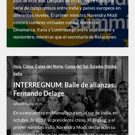
julio de este año. Después de esta cumbre hubo una
serie de compromisos entre India y países europeos en
diferentes niveles. El primer ministro Narendra Modi
celebró cumbres virtuales con los líderes de
Dinamarca, Italia y Luxemburgo entre septiembre y
noviembre, mientras que el secretario de Relaciones
,
,
,
,
,
Asia
China
Corea del Norte
Corea del Sur
Estados Unidos
India
INTERREGNUM: Baile de alianzas.
Fernando Delage
4ASIA
•
9 julio, 2020
En su encuentro en Mamallapuram, al sur de India, en
octubre de 2019, el presidente chino, Xi Jinping, y el
primer ministro indio, Narendra Modi, declararon su
intención de elevar las relaciones mutuas a un nuevo