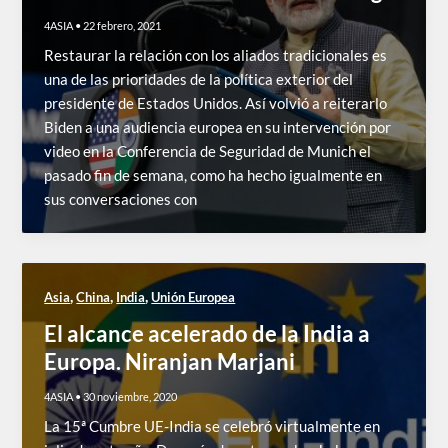
4ASIA
•
22 febrero, 2021
Restaurar la relación con los aliados tradicionales es
una de las prioridades de la política exterior del
presidente de Estados Unidos. Así volvió a reiterarlo
Biden a una audiencia europea en su intervención por
video en la Conferencia de Seguridad de Munich el
pasado fin de semana, como ha hecho igualmente en
sus conversaciones con
,
,
,
Asia
China
India
Unión Europea
El alcance acelerado de la India a
Europa. Niranjan Marjani
4ASIA
•
30 noviembre, 2020
La 15ª Cumbre UE-India se celebró virtualmente en