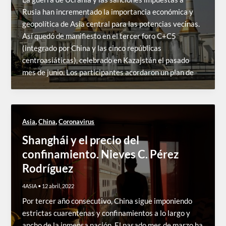
Rusia han incrementado la importancia económica y
geopolítica de Asia central para las potencias vecinas.
Así quedó de manifiesto en el tercer foro C+C5
(integrado por China y las cinco repúblicas
centroasiáticas), celebrado en Kazajstán el pasado
mes de junio. Los participantes acordaron un plan de
,
,
Asia
China
Coronavirus
Shanghái y el precio del
confinamiento. Nieves C. Pérez
Rodríguez
4ASIA
•
12 abril, 2022
Por tercer año consecutivo, China sigue imponiendo
estrictas cuarentenas y confinamientos a lo largo y
ancho de la inmensa nación. El pasado mes de marzo ha