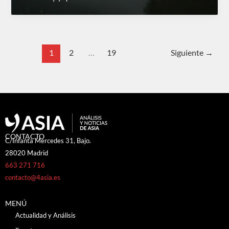
1
2
…
19
Siguiente
→
CONTACTO
C/Infanta Mercedes 31, Bajo.
28020 Madrid
663 271 716
contacto@4asia.es
MENÚ
Actualidad y Análisis