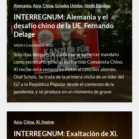
,
,
,
,
Alemania
Asia
China
Estados Unidos
Unión Europea
INTERREGNUM: Alemania y el
desafío chino de la UE. Fernando
Delage
4ASIA
•
2 noviembre, 2022
Sólo días después de confirmarse su tercer mandato
como secretario general del Partido Comunista Chino,
Xi recibe esta semana en Pekín al canciller alemán,
Olaf Scholz. Se trata de la primera visita de un líder del
G7 a la República Popular desde el comienzo de la
pandemia, y se produce en un momento de grave
,
,
Asia
China
Xi Jinping
INTERREGNUM: Exaltación de Xi.