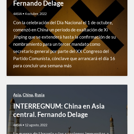
Fernando Delage
4ASIA
•
4 octubre, 2022
Con la celebración del Día Nacional el 1 de octubre,
comenzó en China un período de exaltación de Xi
Jinping que se extenderá hasta la confirmación de su
nombramiento para un tercer mandato como
secretario general por parte del XX Congreso del
Partido Comunista, cónclave que arrancará el día 16
para concluir una semana más
,
,
Asia
China
Rusia
INTERREGNUM: China en Asia
central. Fernando Delage
4ASIA
•
12 agosto, 2022
La guerra de Ucrania y las sanciones impuestas a