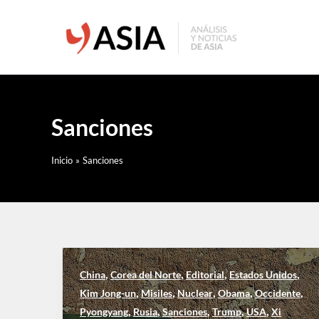
Ir
al
contenido
Sanciones
Inicio
Sanciones
,
,
,
,
China
Corea del Norte
Editorial
Estados Unidos
,
,
,
,
,
Kim Jong-un
Misiles
Nuclear
Obama
Occidente
,
,
,
,
,
Pyongyang
Rusia
Sanciones
Trump
USA
Xi