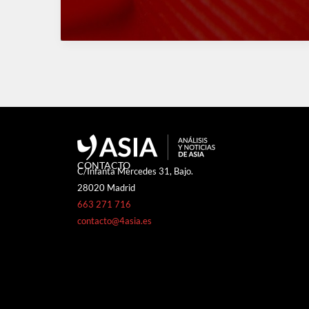
CONTACTO
C/Infanta Mercedes 31, Bajo.
28020 Madrid
663 271 716
contacto@4asia.es