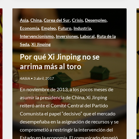
,
,
,
,
,
Asia
China
Corea del Sur
Crisis
Desempleo
,
,
,
,
Economía
Empleo
Futuro
Industria
,
,
,
Intervencionismo
Inversiones
Laboral
Ruta de la
,
Seda
Xi Jinping
Por qué Xi Jinping no se
arrima más al toro
4ASIA
•
3 abril, 2017
En noviembre de 2013, a los pocos meses de
asumir la presidencia de China, Xi Jinping
reiteró ante el Comité Central del Partido
Comunista el papel “decisivo” que el mercado
desempeñaba en la asignación de recursos y se
comprometió a restringir la intervención del
Estado en la economía. El comunicado despejó