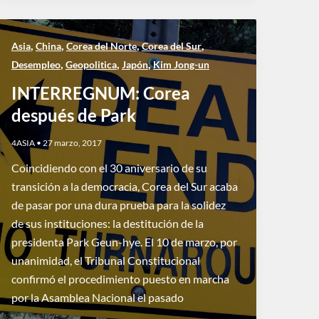
,
,
,
,
Asia
China
Corea del Norte
Corea del Sur
,
,
,
Desempleo
Geopolitica
Japón
Kim Jong-un
INTERREGNUM: Corea
después de Park
4ASIA
•
27 marzo, 2017
Coincidiendo con el 30 aniversario de su
transición a la democracia, Corea del Sur acaba
de pasar por una dura prueba para la solidez
de sus instituciones: la destitución de la
presidenta Park Geun-hye. El 10 de marzo, por
unanimidad, el Tribunal Constitucional
confirmó el procedimiento puesto en marcha
por la Asamblea Nacional el pasado