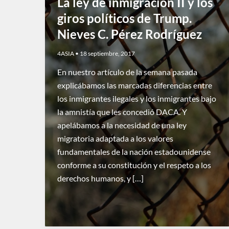
La ley de inmigración II y los
giros políticos de Trump.
Nieves C. Pérez Rodríguez
4ASIA
•
18 septiembre, 2017
En nuestro artículo de la semana pasada
explicábamos las marcadas diferencias entre
los inmigrantes ilegales y los inmigrantes bajo
la amnistía que les concedió DACA. Y
apelábamos a la necesidad de una ley
migratoria adaptada a los valores
fundamentales de la nación estadounidense
conforme a su constitución y el respeto a los
derechos humanos, y […]