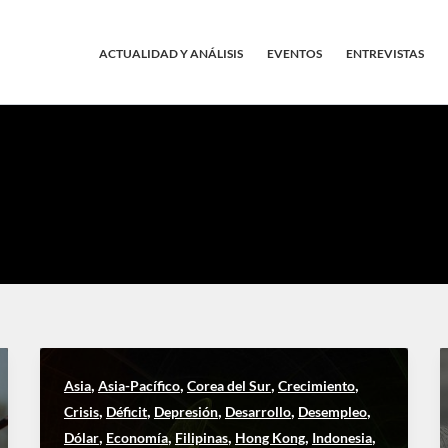
ACTUALIDAD Y ANÁLISIS
EVENTOS
ENTREVISTAS
,
,
,
,
Asia
Asia-Pacífico
Corea del Sur
Crecimiento
,
,
,
,
,
Crisis
Déficit
Depresión
Desarrollo
Desempleo
,
,
,
,
,
Dólar
Economía
Filipinas
Hong Kong
Indonesia