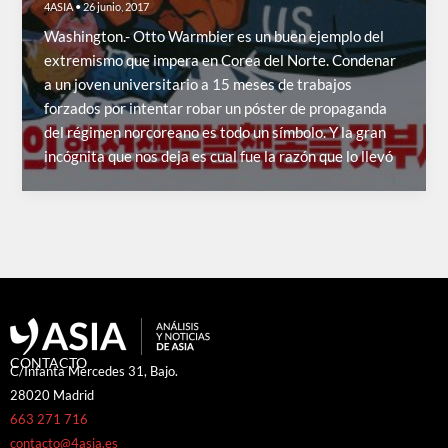
4ASIA
•
26 junio, 2017
Washington.- Otto Warmbier es un buen ejemplo del
extremismo que impera en Corea del Norte. Condenar
a un joven universitario a 15 meses de trabajos
forzados por intentar robar un póster de propaganda
del régimen norcoreano es todo un símbolo. Y la gran
incógnita que nos deja es cual fue la razón que lo llevó
CONTACTO
C/Infanta Mercedes 31, Bajo.
28020 Madrid
663 271 716
contacto@4asia.es