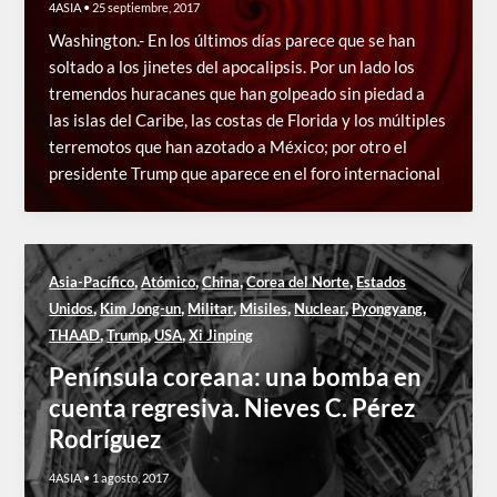
4ASIA
•
25 septiembre, 2017
Washington.- En los últimos días parece que se han
soltado a los jinetes del apocalipsis. Por un lado los
tremendos huracanes que han golpeado sin piedad a
las islas del Caribe, las costas de Florida y los múltiples
terremotos que han azotado a México; por otro el
presidente Trump que aparece en el foro internacional
,
,
,
,
Asia-Pacífico
Atómico
China
Corea del Norte
Estados
,
,
,
,
,
,
Unidos
Kim Jong-un
Militar
Misiles
Nuclear
Pyongyang
,
,
,
THAAD
Trump
USA
Xi Jinping
Península coreana: una bomba en
cuenta regresiva. Nieves C. Pérez
Rodríguez
4ASIA
•
1 agosto, 2017