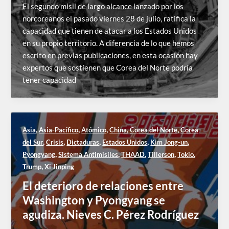
El segundo misil de largo alcance lanzado por los
norcoreanos el pasado viernes 28 de julio, ratifica la
capacidad que tienen de atacar a los Estados Unidos
en su propio territorio. A diferencia de lo que hemos
escrito en previas publicaciones, en esta ocasión hay
expertos que sostienen que Corea del Norte podría
tener capacidad
,
,
,
,
,
Asia
Asia-Pacífico
Atómico
China
Corea del Norte
Corea
,
,
,
,
,
del Sur
Crisis
Dictaduras
Estados Unidos
Kim Jong-un
,
,
,
,
,
Pyongyang
Sistema Antimisiles
THAAD
Tillerson
Tokio
,
Trump
Xi Jinping
El deterioro de relaciones entre
Washington y Pyongyang se
agudiza. Nieves C. Pérez Rodríguez