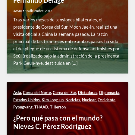
Fernando Delage
4ASIA
•
18 diciembre, 2017
Tras varios meses de tensiones bilaterales, el
presidente de Corea del Sur, Moon Jae-in, realizó una
visita oficial a China la semana pasada. La razón
principal de las tiranteces entre ambos países ha sido
el despliegue de un sistema de defensa antimisiles por
Seúl (realizado bajo la administración de la presidenta
Park Geun-hye, destituida en […]
,
,
,
,
,
Asia
Corea del Norte
Corea del Sur
Dictaduras
Diplomacia
,
,
,
,
,
Estados Unidos
Kim Jong-un
Noticias
Nuclear
Occidente
,
,
Pyongyang
THAAD
Tillerson
¿Pero qué pasa con el mundo?
Nieves C. Pérez Rodríguez