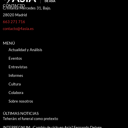
CONTACTO
C/Infanta Mercedes 31, Bajo.
28020 Madrid
663 271 716
contacto@4asia.es
MENÚ
Actualidad y Análisis
Eventos
Entrevistas
Informes
Cultura
Colabora
Sobre nosotros
ÚLTIMAS NOTICIAS
Teherán: el funeral como pretexto
INTERREGNUM: ¿Cambio de ciclo en Asia? Fernando Delage