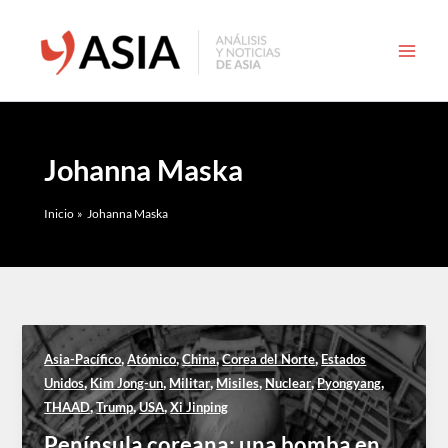
Ir
al
contenido
Johanna Maska
Inicio
Johanna Maska
,
,
,
,
Asia-Pacífico
Atómico
China
Corea del Norte
Estados
,
,
,
,
,
,
Unidos
Kim Jong-un
Militar
Misiles
Nuclear
Pyongyang
,
,
,
THAAD
Trump
USA
Xi Jinping
Península coreana: una bomba en