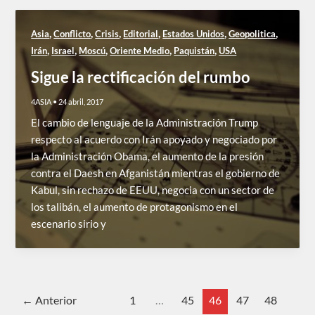
,
,
,
,
,
,
Asia
Conflicto
Crisis
Editorial
Estados Unidos
Geopolitica
,
,
,
,
,
Irán
Israel
Moscú
Oriente Medio
Paquistán
USA
Sigue la rectificación del rumbo
4ASIA
•
24 abril, 2017
El cambio de lenguaje de la Administración Trump
respecto al acuerdo con Irán apoyado y negociado por
la Administración Obama, el aumento de la presión
contra el Daesh en Afganistán mientras el gobierno de
Kabul, sin rechazo de EEUU, negocia con un sector de
los talibán, el aumento de protagonismo en el
escenario sirio y
←
Anterior
1
…
45
46
47
48