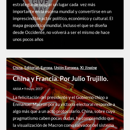
estrategia de ocupar un lugar cada vez más
importante en la escena mundial y convertirse en un
imprescindible actor político, económico y cultural. El
mapa geopolítico mundial, incluso el que se diseña
desde Occidente, no volverá a ser el mismo de hace
unos pocos años
,
,
,
,
China
Editorial
Europa
Unión Europea
Xi Jinping
China y Francia. Por Julio Trujillo.
4ASIA
•
9 mayo, 2017
La felicitación del presidente y el Gobierno chino a
Enmanuel Macron por su victoria electoral responde a
algo más que a un acto protocolario. China, sobre cuyo
pragmatismo caben pocas dudas, ha comprendido que
la visualización de Macron como salvador del sistema