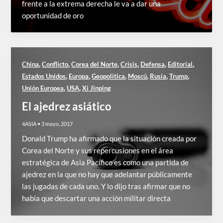
frente a la extrema derecha le va a dar una
oportunidad de oro
,
,
,
,
,
,
China
Conflicto
Corea del Norte
Crisis
Defensa
Editorial
,
,
,
,
,
,
Estados Unidos
Europa
Geopolitica
Moscú
Rusia
Trump
,
,
Unión Europea
USA
Xi Jinping
El ajedrez asiático
4ASIA
•
3 mayo, 2017
Donald Trump ha afirmado que la situación creada por
Corea del Norte y sus repercusiones en el área
estratégica de Asia Pacífico es como una partida de
ajedrez en la que no hay que adelantar públicamente
las jugadas de cada uno. Y lo dijo tras afirmar que no
había que descartar una acción militar directa