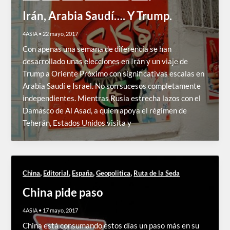
Irán, Arabia Saudí…. Y Trump.
4ASIA
•
22 mayo, 2017
Con apenas una semana de diferencia se han
desarrollado unas elecciones en Irán y un viaje de
Trump a Oriente Próximo con significativas escalas en
Arabia Saudí e Israel. No son sucesos completamente
independientes. Mientras Rusia estrecha lazos con el
Damasco de Al Asad, a quien apoya el régimen de
Teherán, Estados Unidos visita y
,
,
,
,
China
Editorial
España
Geopolitica
Ruta de la Seda
China pide paso
4ASIA
•
17 mayo, 2017
China está consumando estos días un paso más en su