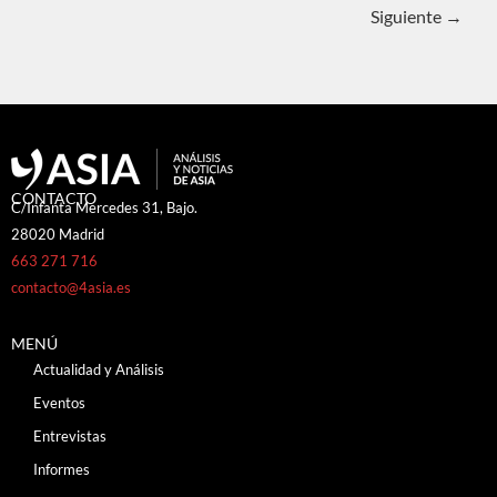
Siguiente
→
CONTACTO
C/Infanta Mercedes 31, Bajo.
28020 Madrid
663 271 716
contacto@4asia.es
MENÚ
Actualidad y Análisis
Eventos
Entrevistas
Informes