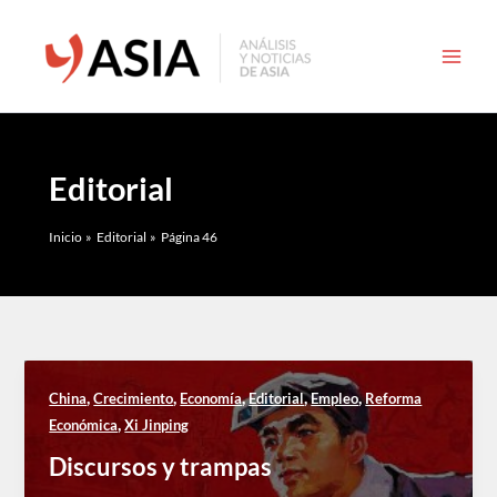
Ir
al
contenido
Editorial
Inicio
Editorial
Página 46
,
,
,
,
,
China
Crecimiento
Economía
Editorial
Empleo
Reforma
,
Económica
Xi Jinping
Discursos y trampas