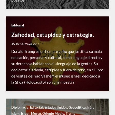
puestos
Editorial
Zafiedad, estupidez y estrategia.
4ASIA
•
30 mayo, 2017
Donald Trump es un hombre zafio que justifica su mala
educación, personal y cultural, como lenguaje directo y
su derecho a hablar con el «lenguaje de la gente». Su
dedicatoria, frívola, estúpida y fuera de tono, en el libro
de visitas del Yad Vashem el museo israelí dedicado a
la Shoa (Holocausto) son una muestra
,
,
,
,
,
Diplomacia
Editorial
Estados Unidos
Geopolitica
Irán
,
,
,
,
Islam
Israel
Moscú
Oriente Medio
Trump