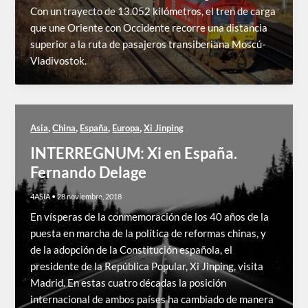
Con un trayecto de 13.052 kilómetros, el tren de carga
que une Oriente con Occidente recorre una distancia
superior a la ruta de pasajeros transiberiana Moscú-
Vladivostok.
,
,
,
,
Asia
China
España
Europa
Xi Jinping
INTERREGNUM: Xi en España.
Fernando Delage
4ASIA
•
28 noviembre, 2018
En vísperas de la conmemoración de los 40 años de la
puesta en marcha de la política de reformas chinas, y
de la adopción de la Constitución española, el
presidente de la República Popular, Xi Jinping, visita
Madrid. En estas cuatro décadas la posición
internacional de ambos países ha cambiado de manera