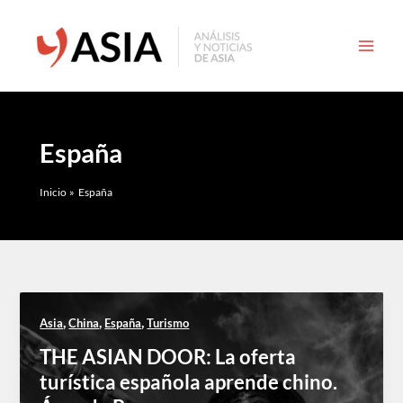
Ir
al
contenido
España
Inicio
España
,
,
,
Asia
China
España
Turismo
THE ASIAN DOOR: La oferta
turística española aprende chino.