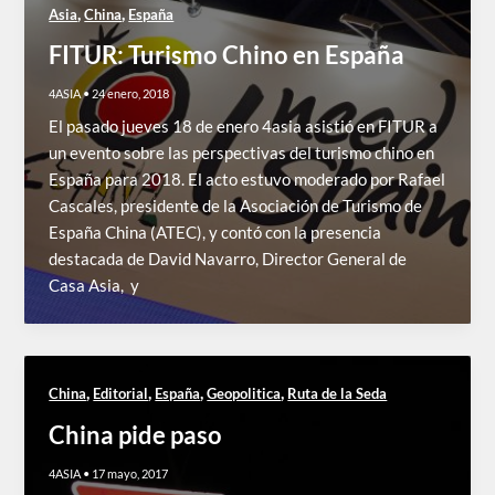
,
,
Asia
China
España
FITUR: Turismo Chino en España
4ASIA
•
24 enero, 2018
El pasado jueves 18 de enero 4asia asistió en FITUR a
un evento sobre las perspectivas del turismo chino en
España para 2018. El acto estuvo moderado por Rafael
Cascales, presidente de la Asociación de Turismo de
España China (ATEC), y contó con la presencia
destacada de David Navarro, Director General de
Casa Asia, y
,
,
,
,
China
Editorial
España
Geopolitica
Ruta de la Seda
China pide paso
4ASIA
•
17 mayo, 2017