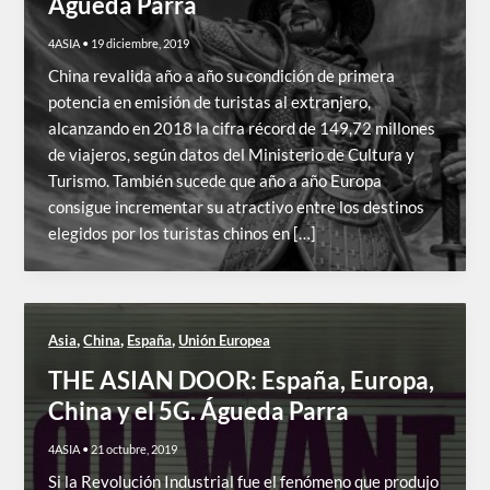
Águeda Parra
4ASIA
•
19 diciembre, 2019
China revalida año a año su condición de primera
potencia en emisión de turistas al extranjero,
alcanzando en 2018 la cifra récord de 149,72 millones
de viajeros, según datos del Ministerio de Cultura y
Turismo. También sucede que año a año Europa
consigue incrementar su atractivo entre los destinos
elegidos por los turistas chinos en […]
,
,
,
Asia
China
España
Unión Europea
THE ASIAN DOOR: España, Europa,
China y el 5G. Águeda Parra
4ASIA
•
21 octubre, 2019
Si la Revolución Industrial fue el fenómeno que produjo