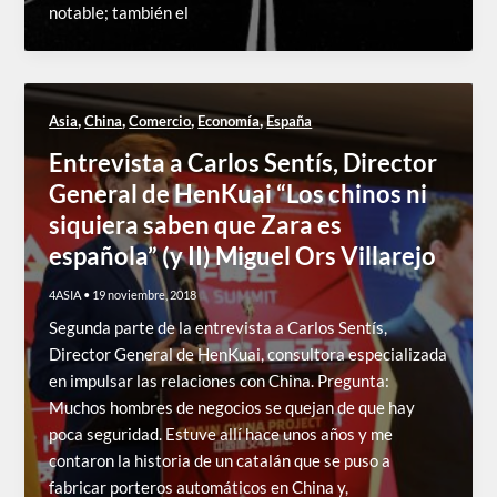
notable; también el
,
,
,
,
Asia
China
Comercio
Economía
España
Entrevista a Carlos Sentís, Director
General de HenKuai “Los chinos ni
siquiera saben que Zara es
española” (y II) Miguel Ors Villarejo
4ASIA
•
19 noviembre, 2018
Segunda parte de la entrevista a Carlos Sentís,
Director General de HenKuai, consultora especializada
en impulsar las relaciones con China. Pregunta:
Muchos hombres de negocios se quejan de que hay
poca seguridad. Estuve allí hace unos años y me
contaron la historia de un catalán que se puso a
fabricar porteros automáticos en China y,