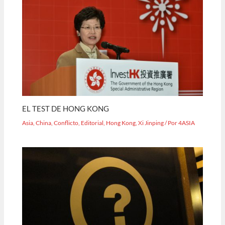
EL TEST DE HONG KONG
Asia
,
China
,
Conflicto
,
Editorial
,
Hong Kong
,
Xi Jinping
/ Por
4ASIA