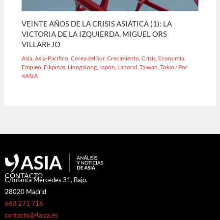
VEINTE AÑOS DE LA CRISIS ASIÁTICA (1): LA
VICTORIA DE LA IZQUIERDA. MIGUEL ORS
VILLAREJO
Asia
,
Asia-Pacífico
,
Corea del Sur
,
Crecimiento
,
Crisis
,
Economía
,
Empleo
,
Filipinas
,
Hong Kong
,
Japón
,
Laboral
,
Taiwan
,
Tokio
/ Por
4ASIA
CONTACTO
C/Infanta Mercedes 31, Bajo.
28020 Madrid
663 271 716
contacto@4asia.es