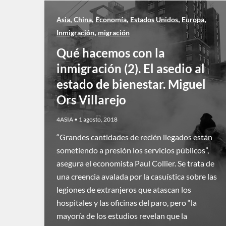
,
,
,
,
,
Asia
China
Economía
Estados Unidos
Europa
,
Inmigración
migración
Qué hacemos con la
inmigración (2). El asedio al
estado de bienestar. Miguel
Ors Villarejo
4ASIA
•
1 agosto, 2018
“Grandes cantidades de recién llegados están
sometiendo a presión los servicios públicos”,
asegura el economista Paul Collier. Se trata de
una creencia avalada por la casuística sobre las
legiones de extranjeros que atascan los
hospitales y las oficinas del paro, pero “la
mayoría de los estudios revelan que la