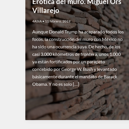
Erótica del muro. Miguel Ors
Villarejo
4ASIA
•
11 febrero, 2019
Aunque Donald Trump ha acaparado todos los
focos, la construcción del muro con México no
ha sido una ocurrencia suya. De hecho, de los
casi 3.000 kilómetros de frontera, unos 1.000
ya están fortificados por un parapeto
concebido por George W. Bush y levantado
básicamente durante el mandato de Barack
Obama. Y no es solo […]