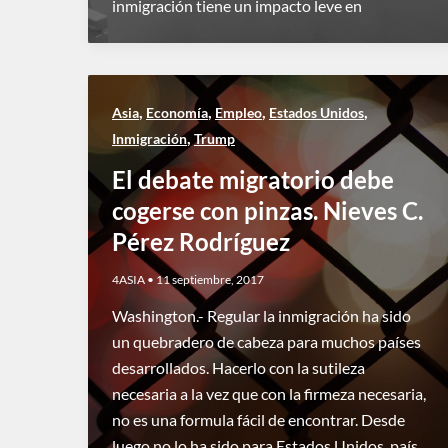
inmigración tiene un impacto leve en
,
,
,
,
Asia
Economía
Empleo
Estados Unidos
,
Inmigración
Trump
El debate migratorio debe
cogerse con pinzas. Nieves C.
Pérez Rodríguez
4ASIA
•
11 septiembre, 2017
Washington.- Regular la inmigración ha sido
un quebradero de cabeza para muchos países
desarrollados. Hacerlo con la sutileza
necesaria a la vez que con la firmeza necesaria,
no es una formula fácil de encontrar. Desde
luego no lo ha sido para Estados Unidos, país