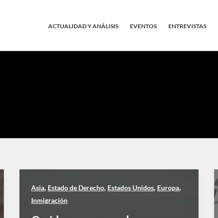
ACTUALIDAD Y ANÁLISIS
EVENTOS
ENTREVISTAS
,
,
,
,
Asia
Estado de Derecho
Estados Unidos
Europa
Inmigración