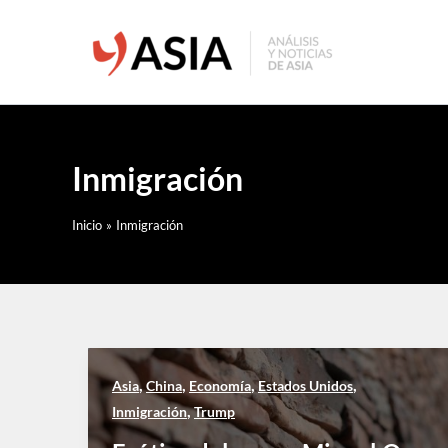
Ir
al
contenido
Inmigración
Inicio
Inmigración
,
,
,
,
Asia
China
Economía
Estados Unidos
,
Inmigración
Trump