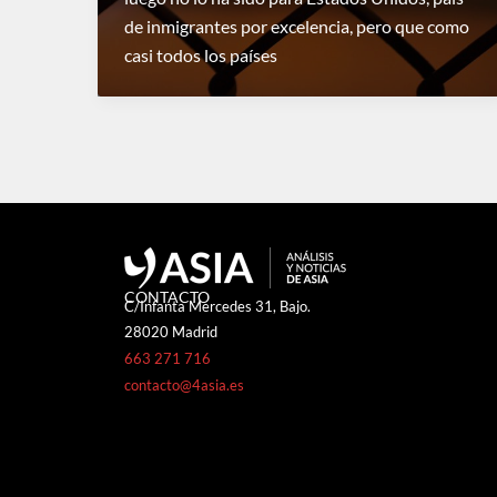
de inmigrantes por excelencia, pero que como
casi todos los países
CONTACTO
C/Infanta Mercedes 31, Bajo.
28020 Madrid
663 271 716
contacto@4asia.es