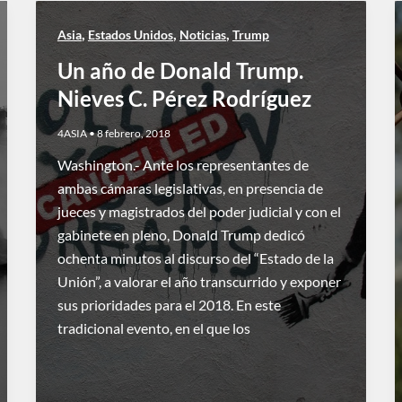
,
,
,
Asia
Estados Unidos
Noticias
Trump
Un año de Donald Trump.
Nieves C. Pérez Rodríguez
4ASIA
•
8 febrero, 2018
Washington.- Ante los representantes de
ambas cámaras legislativas, en presencia de
jueces y magistrados del poder judicial y con el
gabinete en pleno, Donald Trump dedicó
ochenta minutos al discurso del “Estado de la
Unión”, a valorar el año transcurrido y exponer
sus prioridades para el 2018. En este
tradicional evento, en el que los