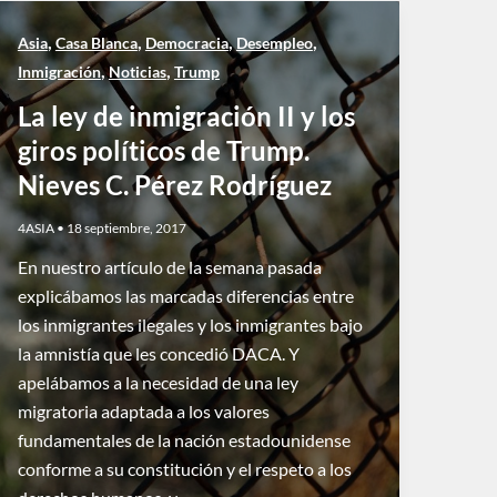
,
,
,
,
Asia
Casa Blanca
Democracia
Desempleo
,
,
Inmigración
Noticias
Trump
La ley de inmigración II y los
giros políticos de Trump.
Nieves C. Pérez Rodríguez
4ASIA
•
18 septiembre, 2017
En nuestro artículo de la semana pasada
explicábamos las marcadas diferencias entre
los inmigrantes ilegales y los inmigrantes bajo
la amnistía que les concedió DACA. Y
apelábamos a la necesidad de una ley
migratoria adaptada a los valores
fundamentales de la nación estadounidense
conforme a su constitución y el respeto a los