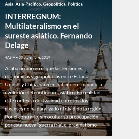
,
,
,
Asia
Asia-Pacífico
Geopolitica
Política
INTERREGNUM:
Multilateralismo en el
sureste asiático. Fernando
Delage
4ASIA
•
30 diciembre, 2019
Acaba un año en el que las tensiones
económicas y geopolíticas entre Estados
Unidos y China parecen haber determinado la
evolución del continente asiático. En realidad,
este contexto de rivalidad entre los dos
gigantes no ha paralizado ni dividido la región.
Por el contrario, sin ocultar su preocupación
por esta nueva “guerra fría”, el pragmatismo