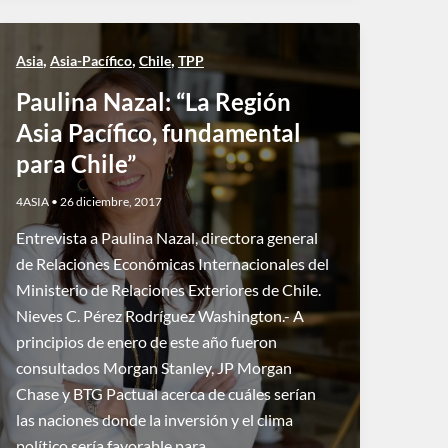
,
,
,
Asia
Asia-Pacífico
Chile
TPP
Paulina Nazal: “La Región
Asia Pacífico, fundamental
para Chile”
4ASIA
•
26 diciembre, 2017
Entrevista a Paulina Nazal, directora general
de Relaciones Económicas Internacionales del
Ministerio de Relaciones Exteriores de Chile.
Nieves C. Pérez Rodríguez Washington.- A
principios de enero de este año fueron
consultados Morgan Stanley, JP Morgan
Chase y BTG Pactual acerca de cuáles serían
las naciones donde la inversión y el clima
político sería favorable para