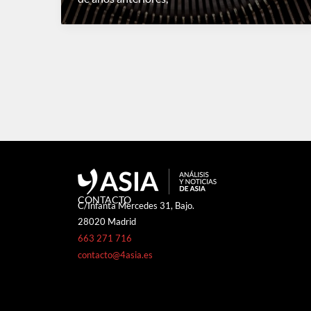
CONTACTO
C/Infanta Mercedes 31, Bajo.
28020 Madrid
663 271 716
contacto@4asia.es