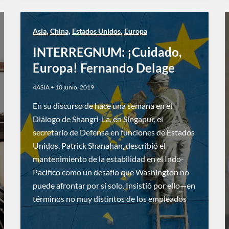
,
,
,
Asia
China
Estados Unidos
Europa
INTERREGNUM: ¡Cuidado,
Europa! Fernando Delage
4ASIA
•
10 junio, 2019
En su discurso de hace una semana en el
Diálogo de Shangri-La, en Singapur, el
secretario de Defensa en funciones de Estados
Unidos, Patrick Shanahan, describió el
mantenimiento de la estabilidad en el Indo-
Pacífico como un desafío que Washington no
puede afrontar por sí solo. Insistió por ello—en
términos no muy distintos de los empleados