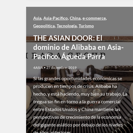
,
,
,
,
Asia
Asia-Pacífico
China
e-commerce
,
,
Geopolitica
Tecnología
Turismo
THE ASIAN DOOR: El
dominio de Alibaba en Asia-
Pacífico. Águeda Parra
4ASIA
•
27 diciembre, 2019
Si las grandes oportunidades económicas se
producen en tiempos de crisis, Alibaba ha
hecho, y está haciendo, muy bien su trabajo. La
tregua sin fin en torno a la guerra comercial
entre Estados Unidos y China mantiene las
perspectivas de crecimiento de la economía
del gigante asiático por debajo de los niveles
de años anteriores,