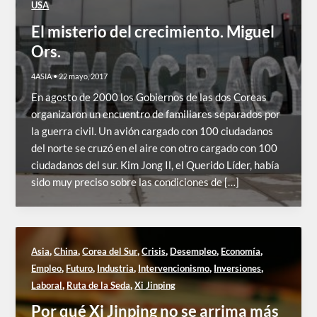
USA
El misterio del crecimiento. Miguel
Ors.
4ASIA
•
22 mayo, 2017
En agosto de 2000 los Gobiernos de las dos Coreas
organizaron un encuentro de familiares separados por
la guerra civil. Un avión cargado con 100 ciudadanos
del norte se cruzó en el aire con otro cargado con 100
ciudadanos del sur. Kim Jong Il, el Querido Líder, había
sido muy preciso sobre las condiciones de […]
,
,
,
,
,
,
Asia
China
Corea del Sur
Crisis
Desempleo
Economía
,
,
,
,
,
Empleo
Futuro
Industria
Intervencionismo
Inversiones
,
,
Laboral
Ruta de la Seda
Xi Jinping
Por qué Xi Jinping no se arrima más