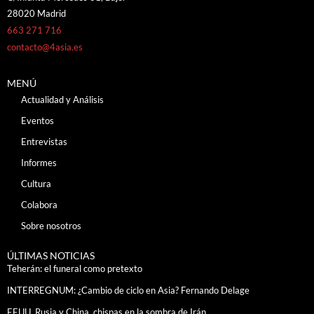
28020 Madrid
663 271 716
contacto@4asia.es
MENÚ
Actualidad y Análisis
Eventos
Entrevistas
Informes
Cultura
Colabora
Sobre nosotros
ÚLTIMAS NOTICIAS
Teherán: el funeral como pretexto
INTERREGNUM: ¿Cambio de ciclo en Asia? Fernando Delage
EEUU, Rusia y China, chispas en la sombra de Irán