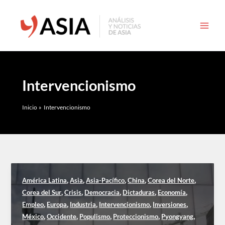
Ir
al
contenido
Intervencionismo
Inicio
Intervencionismo
,
,
,
,
,
América Latina
Asia
Asia-Pacífico
China
Corea del Norte
,
,
,
,
,
Corea del Sur
Crisis
Democracia
Dictaduras
Economía
,
,
,
,
,
Empleo
Europa
Industria
Intervencionismo
Inversiones
,
,
,
,
,
México
Occidente
Populismo
Proteccionismo
Pyongyang