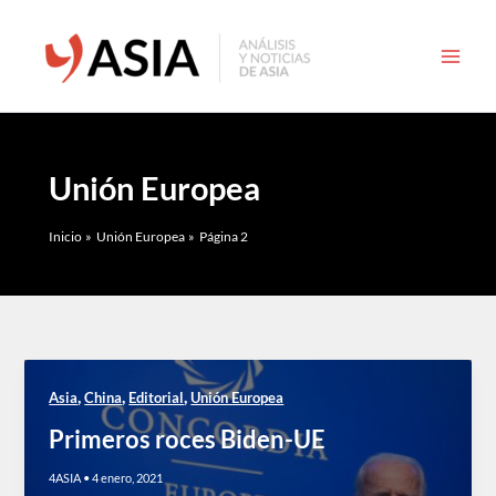
Ir
al
contenido
Unión Europea
Inicio
Unión Europea
Página 2
,
,
,
Asia
China
Editorial
Unión Europea
Primeros roces Biden-UE
4ASIA
•
4 enero, 2021