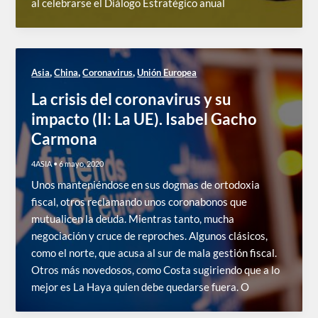
al celebrarse el Diálogo Estratégico anual
,
,
,
Asia
China
Coronavirus
Unión Europea
La crisis del coronavirus y su
impacto (II: La UE). Isabel Gacho
Carmona
4ASIA
•
6 mayo, 2020
Unos manteniéndose en sus dogmas de ortodoxia
fiscal, otros reclamando unos coronabonos que
mutualicen la deuda. Mientras tanto, mucha
negociación y cruce de reproches. Algunos clásicos,
como el norte, que acusa al sur de mala gestión fiscal.
Otros más novedosos, como Costa sugiriendo que a lo
mejor es La Haya quien debe quedarse fuera. O