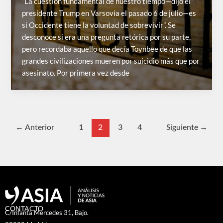
“La cuestión fundamental de nuestro tiempo—dijo el
presidente Trump en Varsovia el pasado 6 de julio—es
si Occidente tiene la voluntad de sobrevivir”. Se
desconoce si era una pregunta retórica por su parte,
pero recordaba aquello que decía Toynbee de que las
grandes civilizaciones mueren por suicidio más que por
asesinato. Por primera vez desde
←
Anterior
1
2
3
4
Siguiente
→
CONTACTO
C/Infanta Mercedes 31, Bajo.