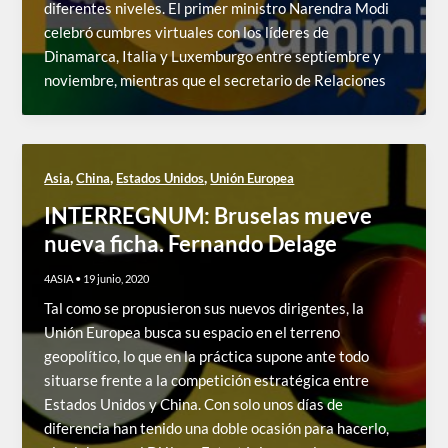
diferentes niveles. El primer ministro Narendra Modi
celebró cumbres virtuales con los líderes de
Dinamarca, Italia y Luxemburgo entre septiembre y
noviembre, mientras que el secretario de Relaciones
,
,
,
Asia
China
Estados Unidos
Unión Europea
INTERREGNUM: Bruselas mueve
nueva ficha. Fernando Delage
4ASIA
•
19 junio, 2020
Tal como se propusieron sus nuevos dirigentes, la
Unión Europea busca su espacio en el terreno
geopolítico, lo que en la práctica supone ante todo
situarse frente a la competición estratégica entre
Estados Unidos y China. Con solo unos días de
diferencia han tenido una doble ocasión para hacerlo,