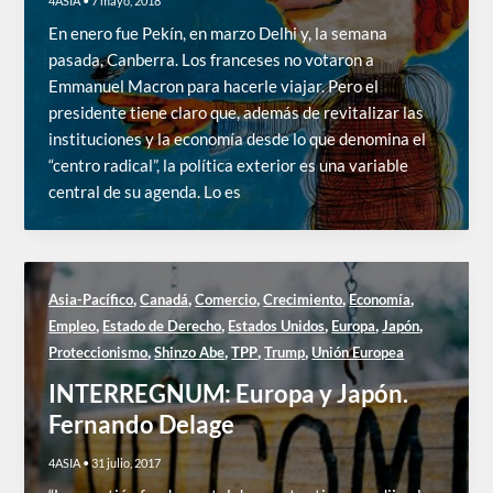
4ASIA
•
7 mayo, 2018
En enero fue Pekín, en marzo Delhi y, la semana
pasada, Canberra. Los franceses no votaron a
Emmanuel Macron para hacerle viajar. Pero el
presidente tiene claro que, además de revitalizar las
instituciones y la economía desde lo que denomina el
“centro radical”, la política exterior es una variable
central de su agenda. Lo es
,
,
,
,
,
Asia-Pacífico
Canadá
Comercio
Crecimiento
Economía
,
,
,
,
,
Empleo
Estado de Derecho
Estados Unidos
Europa
Japón
,
,
,
,
Proteccionismo
Shinzo Abe
TPP
Trump
Unión Europea
INTERREGNUM: Europa y Japón.
Fernando Delage
4ASIA
•
31 julio, 2017