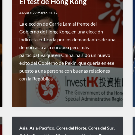
El test de Hong Kong
4ASIA
•
27 marzo, 2017
La elección de Carrie Lam al frente del
Gobierno de Hong Kong, en una elección
indirecta criticada por los demandantes de una
democracia a la europea pero más
participativa que en China, ha sido un nuevo
éxito del Gobierno de Pekín, que quería en ese
puesto a una persona con buenas relaciones
con la República
,
,
,
,
Asia
Asia-Pacífico
Corea del Norte
Corea del Sur