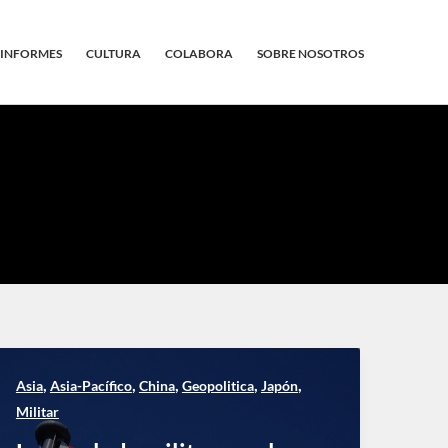
INFORMES
CULTURA
COLABORA
SOBRE NOSOTROS
,
,
,
,
,
Asia
Asia-Pacífico
China
Geopolitica
Japón
Militar