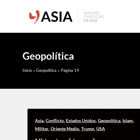
Ir
al
contenido
Geopolítica
Inicio
Geopolítica
Página 19
,
,
,
,
,
Asia
Conflicto
Estados Unidos
Geopolitica
Islam
,
,
,
Militar
Oriente Medio
Trump
USA