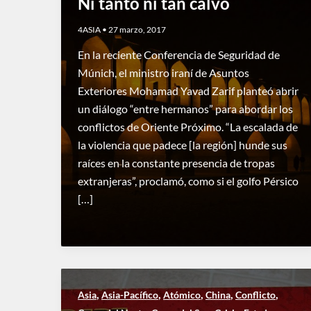
Ni tanto ni tan calvo
4ASIA
•
27 marzo, 2017
En la reciente Conferencia de Seguridad de
Múnich, el ministro iraní de Asuntos
Exteriores Mohamad Yavad Zarif planteó abrir
un diálogo “entre hermanos” para abordar los
conflictos de Oriente Próximo. “La escalada de
la violencia que padece [la región] hunde sus
raíces en la constante presencia de tropas
extranjeras”, proclamó, como si el golfo Pérsico
[…]
,
,
,
,
,
Asia
Asia-Pacífico
Atómico
China
Conflicto