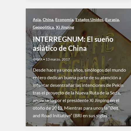
,
,
,
,
,
Asia
China
Economía
Estados Unidos
Eurasia
,
Geopolitica
Xi Jinping
INTERREGNUM: El sueño
asiático de China
4ASIA
•
13 marzo, 2017
Desde hace ya unos años, sinólogos del mundo
entero dedican buena parte de su atención a
intentar desentrañar las intenciones de Pekín
tras el proyecto de la Nueva Ruta de la Seda,
anunciado por el presidente Xi Jinping en el
otoño de 2013. Mientras para unos la “Belt
and Road Initiative” (BRI en sus siglas