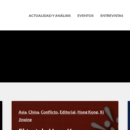
ACTUALIDAD Y ANÁLISIS
EVENTOS
ENTREVISTAS
,
,
,
,
,
Asia
China
Conflicto
Editorial
Hong Kong
Xi
Jinping