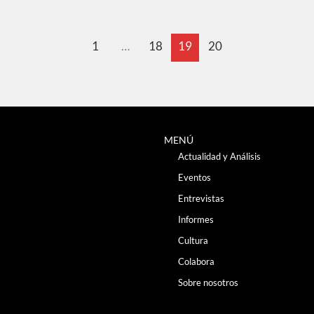
1
…
18
19
20
MENÚ
Actualidad y Análisis
Eventos
Entrevistas
Informes
Cultura
Colabora
Sobre nosotros