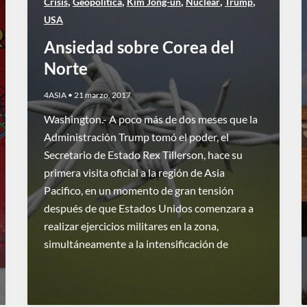
,
,
,
,
,
Crisis
Geopolitica
Kim Jong-un
Nuclear
Trump
USA
Ansiedad sobre Corea del
Norte
4ASIA
•
21 marzo, 2017
Washington.- A poco más de dos meses que la
Administración Trump tomó el poder, el
Secretario de Estado Rex Tillerson, hace su
primera visita oficial a la región de Asia
Pacifico, en un momento de gran tensión
después de que Estados Unidos comenzara a
realizar ejercicios militares en la zona,
simultáneamente a la intensificación de