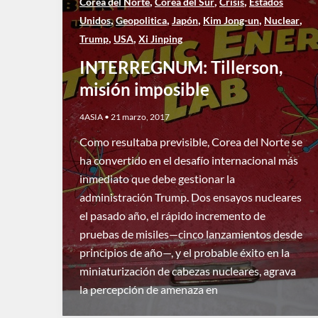
,
,
,
Corea del Norte
Corea del Sur
Crisis
Estados
,
,
,
,
,
Unidos
Geopolitica
Japón
Kim Jong-un
Nuclear
,
,
Trump
USA
Xi Jinping
INTERREGNUM: Tillerson,
misión imposible
4ASIA
•
21 marzo, 2017
Como resultaba previsible, Corea del Norte se
ha convertido en el desafío internacional más
inmediato que debe gestionar la
administración Trump. Dos ensayos nucleares
el pasado año, el rápido incremento de
pruebas de misiles—cinco lanzamientos desde
principios de año—, y el probable éxito en la
miniaturización de cabezas nucleares, agrava
la percepción de amenaza en