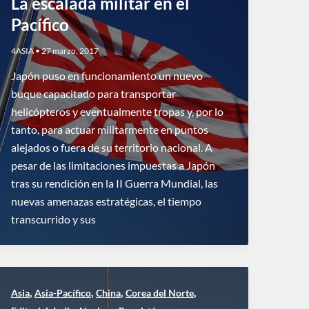
La escalada militar en el
Pacífico
4ASIA
•
27 marzo, 2017
Japón puso en funcionamiento un nuevo
buque capacitado para transportar
helicópteros y eventualmente tropas y, por lo
tanto, para actuar militarmente en puntos
alejados o fuera de su territorio nacional. A
pesar de las limitaciones impuestas a Japón
tras su rendición en la II Guerra Mundial, las
nuevas amenazas estratégicas, el tiempo
transcurrido y sus
,
,
,
,
Asia
Asia-Pacífico
China
Corea del Norte