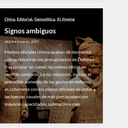
,
,
,
China
Editorial
Geopolitica
Xi Jinping
Signos ambiguos
4ASIA
•
6 marzo, 2017
Medios oficiales chinos acaban de desmentir
que se reducirán los presupuestos de Defensa
tras circular un rumor, no menos oficial, en
sentido contrario. La no reducción, incluso el
previsible aumento de los gastos en defensa,
es coherente con los planes oficiales de dotar a
las fuerzas navales de más portaviones con
mayores capacidades, submarinos más