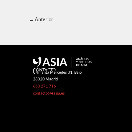
←
Anterior
CONTACTO
C/Infanta Mercedes 31, Bajo.
28020 Madrid
663 271 716
contacto@4asia.es