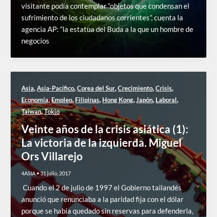
visitante podía contemplar “objetos que condensan el
sufrimiento de los ciudadanos corrientes”, cuenta la
agencia AP: “la estatua del Buda a la que un hombre de
negocios
,
,
,
,
,
Asia
Asia-Pacífico
Corea del Sur
Crecimiento
Crisis
,
,
,
,
,
,
Economía
Empleo
Filipinas
Hong Kong
Japón
Laboral
,
Taiwan
Tokio
Veinte años de la crisis asiática (1):
La victoria de la izquierda. Miguel
Ors Villarejo
4ASIA
•
31 julio, 2017
Cuando el 2 de julio de 1997 el Gobierno tailandés
anunció que renunciaba a la paridad fija con el dólar
porque se había quedado sin reservas para defenderla,