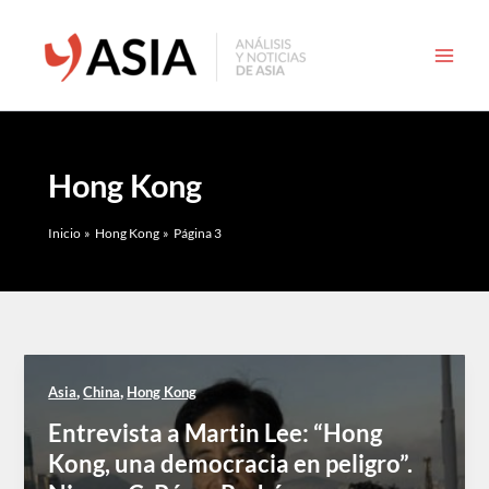
Ir
al
contenido
Hong Kong
Inicio
Hong Kong
Página 3
,
,
Asia
China
Hong Kong
Entrevista a Martin Lee: “Hong
Kong, una democracia en peligro”.