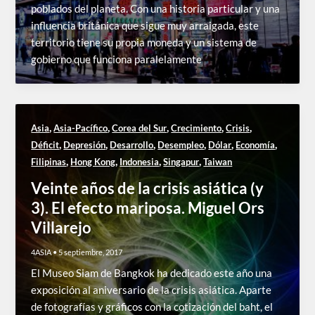
poblados del planeta. Con una historia particular y una
influencia británica que sigue muy arraigada, este
territorio tiene su propia moneda y un sistema de
gobierno que funciona paralelamente
,
,
,
,
,
Asia
Asia-Pacífico
Corea del Sur
Crecimiento
Crisis
,
,
,
,
,
,
Déficit
Depresión
Desarrollo
Desempleo
Dólar
Economía
,
,
,
,
Filipinas
Hong Kong
Indonesia
Singapur
Taiwan
Veinte años de la crisis asiática (y
3). El efecto mariposa. Miguel Ors
Villarejo
4ASIA
•
5 septiembre, 2017
El Museo Siam de Bangkok ha dedicado este año una
exposición al aniversario de la crisis asiática. Aparte
de fotografías y gráficos con la cotización del baht, el