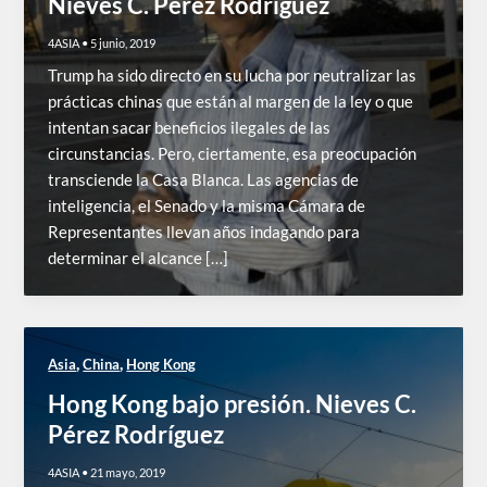
Nieves C. Pérez Rodríguez
4ASIA
•
5 junio, 2019
Trump ha sido directo en su lucha por neutralizar las
prácticas chinas que están al margen de la ley o que
intentan sacar beneficios ilegales de las
circunstancias. Pero, ciertamente, esa preocupación
transciende la Casa Blanca. Las agencias de
inteligencia, el Senado y la misma Cámara de
Representantes llevan años indagando para
determinar el alcance […]
,
,
Asia
China
Hong Kong
Hong Kong bajo presión. Nieves C.
Pérez Rodríguez
4ASIA
•
21 mayo, 2019