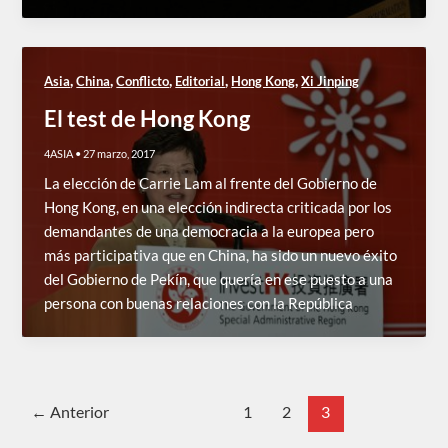
,
,
,
,
,
Asia
China
Conflicto
Editorial
Hong Kong
Xi Jinping
El test de Hong Kong
4ASIA
•
27 marzo, 2017
La elección de Carrie Lam al frente del Gobierno de
Hong Kong, en una elección indirecta criticada por los
demandantes de una democracia a la europea pero
más participativa que en China, ha sido un nuevo éxito
del Gobierno de Pekín, que quería en ese puesto a una
persona con buenas relaciones con la República
←
Anterior
1
2
3