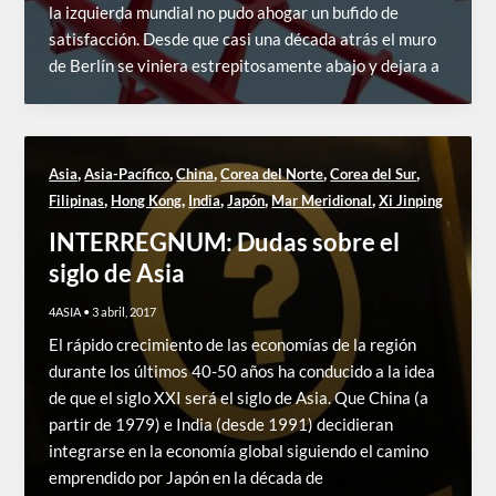
la izquierda mundial no pudo ahogar un bufido de
satisfacción. Desde que casi una década atrás el muro
de Berlín se viniera estrepitosamente abajo y dejara a
,
,
,
,
,
Asia
Asia-Pacífico
China
Corea del Norte
Corea del Sur
,
,
,
,
,
Filipinas
Hong Kong
India
Japón
Mar Meridional
Xi Jinping
INTERREGNUM: Dudas sobre el
siglo de Asia
4ASIA
•
3 abril, 2017
El rápido crecimiento de las economías de la región
durante los últimos 40-50 años ha conducido a la idea
de que el siglo XXI será el siglo de Asia. Que China (a
partir de 1979) e India (desde 1991) decidieran
integrarse en la economía global siguiendo el camino
emprendido por Japón en la década de