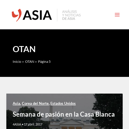
Ir
al
contenido
OTAN
Inicio
OTAN
Página 5
,
,
Asia
Corea del Norte
Estados Unidos
Semana de pasión en la Casa Blanca
4ASIA
•
17 abril, 2017