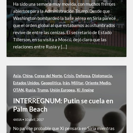
Ha sido una semana muy movida, con muchos frentes
abiertos para la Administración Trump. Desde que
Washington bombardeó la base aérea en Siria parece
que el orden global al que estábamos acostumbrados
revive de entre las cenizas. El secretario de Estado
Tillerson, en su visita a Moscú, dejó claro que las
relaciones entre Rusia y […]
,
,
,
,
,
,
Asia
China
Corea del Norte
Crisis
Defensa
Diplomacia
,
,
,
,
,
Estados Unidos
Geopolitica
Irán
Militar
Oriente Medio
,
,
,
,
OTAN
Rusia
Trump
Unión Europea
Xi Jinping
INTERREGNUM: Putin se cuela en
Palm Beach
4ASIA
•
10 abril, 2017
No parece probable que Xi pensara en Siria mientras