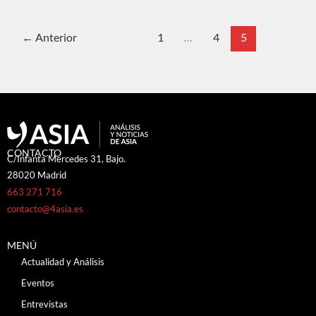
←
Anterior
1
…
4
5
CONTACTO
C/Infanta Mercedes 31, Bajo.
28020 Madrid
663 271 716
contacto@4asia.es
MENÚ
Actualidad y Análisis
Eventos
Entrevistas