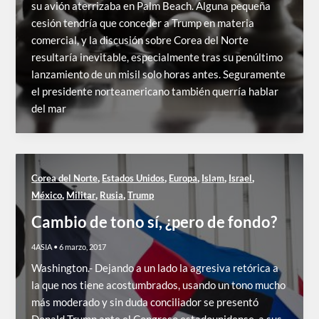
su avión aterrizaba en Palm Beach. Alguna pequeña
cesión tendría que conceder a Trump en materia
comercial, y la discusión sobre Corea del Norte
resultaría inevitable, especialmente tras su penúltimo
lanzamiento de un misil solo horas antes. Seguramente
el presidente norteamericano también querría hablar
del mar
,
,
,
,
,
Corea del Norte
Estados Unidos
Europa
Islam
Israel
,
,
,
México
Militar
Rusia
Trump
Cambio de tono sí, ¿pero de fondo?
4ASIA
•
6 marzo, 2017
Washington.- Dejando a un lado la agresiva retórica a
la que nos tiene acostumbrados, usando un tono mucho
más moderado y sin duda conciliador se presentó