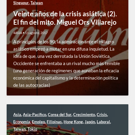
,
Singapur
Taiwan
Veinte años de la crisis asiática (2).
El fin del mito. Miguel Ors Villarejo
4ASIA
•
11 agosto, 2017
A principios de los 90, la admiración ante el milagro
asiático empezó a mutar en una difusa inquietud. La
idea de que, una vez derrotada la Unión Soviética,
Occidente se enfrentaba a un rival mucho más temible
(una generación de regímenes que aunaban la eficacia
económica del capitalismo y la determinación política
de las autocracias)
,
,
,
,
,
Asia
Asia-Pacífico
Corea del Sur
Crecimiento
Crisis
,
,
,
,
,
,
Economía
Empleo
Filipinas
Hong Kong
Japón
Laboral
,
Taiwan
Tokio