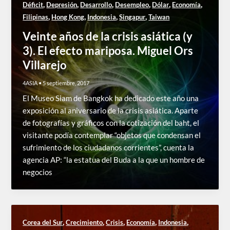
,
,
,
,
,
,
Déficit
Depresión
Desarrollo
Desempleo
Dólar
Economía
,
,
,
,
Filipinas
Hong Kong
Indonesia
Singapur
Taiwan
Veinte años de la crisis asiática (y
3). El efecto mariposa. Miguel Ors
Villarejo
4ASIA
•
5 septiembre, 2017
El Museo Siam de Bangkok ha dedicado este año una
exposición al aniversario de la crisis asiática. Aparte
de fotografías y gráficos con la cotización del baht, el
visitante podía contemplar “objetos que condensan el
sufrimiento de los ciudadanos corrientes”, cuenta la
agencia AP: “la estatua del Buda a la que un hombre de
negocios
,
,
,
,
,
Corea del Sur
Crecimiento
Crisis
Economía
Indonesia