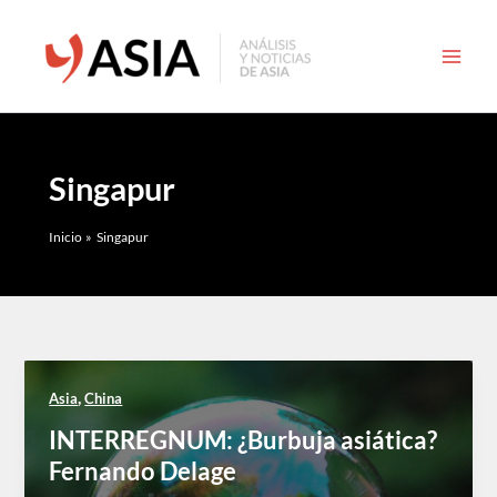
Ir
al
contenido
Singapur
Inicio
Singapur
,
Asia
China
INTERREGNUM: ¿Burbuja asiática?
Fernando Delage