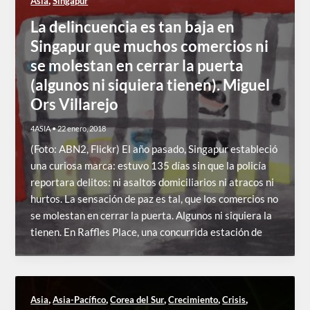
,
Asia
Singapur
La delincuencia es tan baja en
Singapur que muchos comercios ni
se molestan en cerrar la puerta
(algunos ni siquiera tienen). Miguel
Ors Villarejo
4ASIA
•
22 enero, 2018
(Foto: ABN2, Flickr) El año pasado, Singapur estableció
una curiosa marca: estuvo 135 días sin que la policía
reportara delitos: ni asaltos domiciliarios ni atracos ni
hurtos. La sensación de paz es tal, que los comercios no
se molestan en cerrar la puerta. Algunos ni siquiera la
tienen. En Raffles Place, una concurrida estación de
,
,
,
,
,
Asia
Asia-Pacífico
Corea del Sur
Crecimiento
Crisis