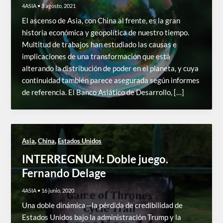
4ASIA
•
3 agosto, 2021
El ascenso de Asia, con China al frente, es la gran
historia económica y geopolítica de nuestro tiempo.
Multitud de trabajos han estudiado las causas e
implicaciones de una transformación que está
alterando la distribución de poder en el planeta, y cuya
continuidad también parece asegurada según informes
de referencia. El Banco Asiático de Desarrollo, […]
,
,
Asia
China
Estados Unidos
INTERREGNUM: Doble juego.
Fernando Delage
4ASIA
•
16 junio, 2020
Una doble dinámica—la pérdida de credibilidad de
Estados Unidos bajo la administración Trump y la