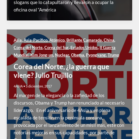
slogans que lo catapultaron y llevaron a ocupar la
oficina oval “América
,
,
,
,
,
Asia
Asia-Pacífico
Atómico
Brillante Camarada
China
,
,
,
Corea del Norte
Corea del Sur
Estados Unidos
II Guerra
,
,
,
,
,
Mundial
Kim Jong-un
Nuclear
Obama
Pyongyang
Trump
Corea del Norte, ¿la guerra que
viene? Julio Trujillo
4ASIA
•
5 diciembre, 2017
Al margen de la elegancia o la zafiedad de los
discursos, Obama y Trump han renunciado al necesario
liderazgo. En el aniversario de 4Asia y en plena
escalada de tensión en la península coreana,
provocada por el lanzamiento de un misil más, este con
notorias mejoras en sus capacidades, por parte de