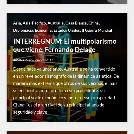
,
,
,
,
,
Asia
Asia-Pacífico
Australia
Casa Blanca
China
,
,
,
Diplomacia
Economía
Estados Unidos
II Guerra Mundial
INTERREGNUM: El multipolarismo
que viene. Fernando Delage
4ASIA
•
27 noviembre, 2017
Desde hace ya unos años, Australia se ha convertido
en un revelador sismógrafo de la dinámica asiática. De
manera más extrema que otros de sus vecinos, el país
se encuentra ante un dilema sin precedente: su
principal socio económico y motor de su prosperidad—
China—es el gran rival de su principal aliado de
seguridad y clave