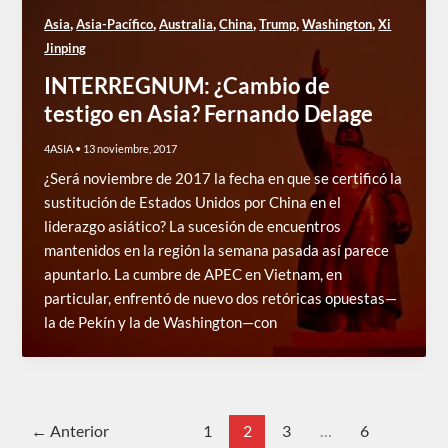
,
,
,
,
,
,
Asia
Asia-Pacífico
Australia
China
Trump
Washington
Xi
Jinping
INTERREGNUM: ¿Cambio de
testigo en Asia? Fernando Delage
4ASIA
•
13 noviembre, 2017
¿Será noviembre de 2017 la fecha en que se certificó la
sustitución de Estados Unidos por China en el
liderazgo asiático? La sucesión de encuentros
mantenidos en la región la semana pasada así parece
apuntarlo. La cumbre de APEC en Vietnam, en
particular, enfrentó de nuevo dos retóricas opuestas—
la de Pekín y la de Washington—con
←
Anterior
1
2
3
…
6