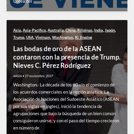
Corea del
,
,
,
,
,
,
,
Asia
Asia-Pacífico
Australia
China
Filipinas
India
Japón
,
,
,
,
Trump
USA
Vietnam
Washington
Xi Jinping
Las bodas de oro de la ASEAN
contaron con la presencia de Trump.
Nieves C. Pérez Rodríguez
4ASIA
•
27 noviembre, 2017
Washington.- La década de los 60 vio el comienzo de
los acuerdos comerciales en la región asiática. La
Asociación de Naciones del Sudoeste Asiático (ASEAN
por sus siglas en ingles), inició la tendencia de
agrupaciones que bajo la búsqueda de un bien común
consiguieron unirse, y con el paso del tiempo crecieron
en número de