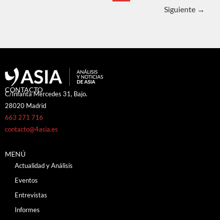
Siguiente
→
CONTACTO
C/Infanta Mercedes 31, Bajo.
28020 Madrid
663 271 716
contacto@4asia.es
MENÚ
Actualidad y Análisis
Eventos
Entrevistas
Informes