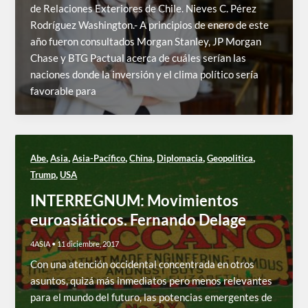
de Relaciones Exteriores de Chile. Nieves C. Pérez
Rodríguez Washington.- A principios de enero de este
año fueron consultados Morgan Stanley, JP Morgan
Chase y BTG Pactual acerca de cuáles serían las
naciones donde la inversión y el clima político sería
favorable para
,
,
,
,
,
,
Abe
Asia
Asia-Pacífico
China
Diplomacia
Geopolitica
,
Trump
USA
INTERREGNUM: Movimientos
euroasiáticos. Fernando Delage
4ASIA
•
11 diciembre, 2017
Con una atención occidental concentrada en otros
asuntos, quizá más inmediatos pero menos relevantes
para el mundo del futuro, las potencias emergentes de