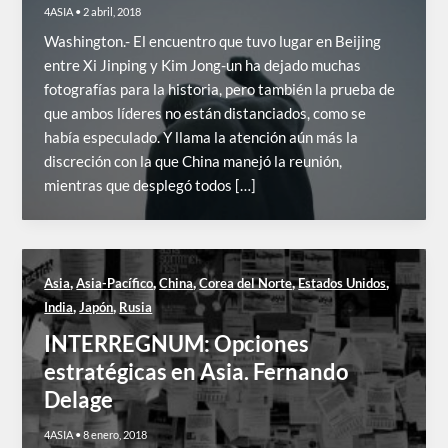
4ASIA
•
2 abril, 2018
Washington.- El encuentro que tuvo lugar en Beijing
entre Xi Jinping y Kim Jong-un ha dejado muchas
fotografías para la historia, pero también la prueba de
que ambos líderes no están distanciados, como se
había especulado. Y llama la atención aún más la
discreción con la que China manejó la reunión,
mientras que desplegó todos […]
,
,
,
,
,
Asia
Asia-Pacífico
China
Corea del Norte
Estados Unidos
,
,
India
Japón
Rusia
INTERREGNUM: Opciones
estratégicas en Asia. Fernando
Delage
4ASIA
•
8 enero, 2018