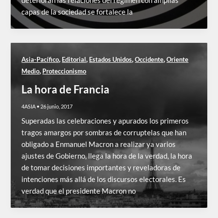
deterioran las relaciones del régimen con amplias
capas de la sociedad se fortalece la
,
,
,
,
Asia-Pacífico
Editorial
Estados Unidos
Occidente
Oriente
,
Medio
Proteccionismo
La hora de Francia
4ASIA
•
26 junio, 2017
Superadas las celebraciones y apurados los primeros
tragos amargos por sombras de corruptelas que han
obligado a Enmanuel Macron a realizar ya varios
ajustes de Gobierno, llega la hora de la verdad, la hora
de tomar decisiones importantes y reveladoras de
intenciones más allá de los discursos electorales. Es
verdad que el presidente Macron no