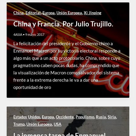
,
,
,
,
China
Editorial
Europa
Unión Europea
Xi Jinping
China y Francia. Por Julio Trujillo.
4ASIA
•
9 mayo, 2017
La felicitación del presidente y el Gobierno chino a
Enmanuel Macron por su victoria electoral responde a
algo más que a un acto protocolario. China, sobre cuyo
pragmatismo caben pocas dudas, ha comprendido que
la visualización de Macron como salvador del sistema
frente a la extrema derecha le va a dar una
oportunidad de oro
,
,
,
,
,
,
Estados Unidos
Europa
Occidente
Populismo
Rusia
Siria
,
,
Trump
Unión Europea
USA
La inmensa tarea de Enmanuel