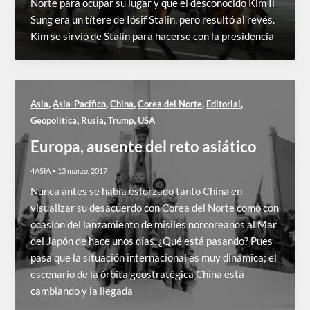
Norte para ocupar su lugar y que el desconocido Kim Il
Sung era un títere de Iósif Stalin, pero resultó al revés.
Kim se sirvió de Stalin para hacerse con la presidencia
,
,
,
,
,
Asia
Asia-Pacífico
China
Corea del Norte
Editorial
,
,
,
Geopolitica
Rusia
Trump
USA
Europa, ausente del reto asiático
4ASIA
•
13 marzo, 2017
Nunca antes se había esforzado tanto China en
visualizar su desacuerdo con Corea del Norte como con
ocasión del lanzamiento de misiles norcoreanos al Mar
del Japón de hace unos días. ¿Qué está pasando? Pues
pasa que la situación internacional es muy dinámica; el
escenario de la órbita geostratégica China está
cambiando y la llegada