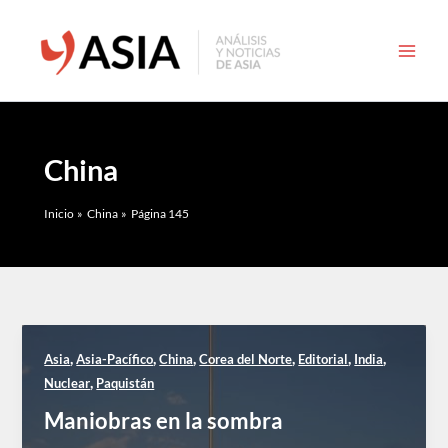
Ir
al
contenido
China
Inicio
China
Página 145
,
,
,
,
,
,
Asia
Asia-Pacífico
China
Corea del Norte
Editorial
India
,
Nuclear
Paquistán
Maniobras en la sombra