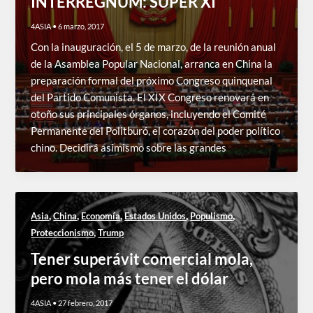
INTERREGNUM: SÚPER XI
4ASIA
•
6 marzo, 2017
Con la inauguración, el 5 de marzo, de la reunión anual
de la Asamblea Popular Nacional, arranca en China la
preparación formal del próximo Congreso quinquenal
del Partido Comunista. El XIX Congreso renovará en
otoño sus principales órganos, incluyendo el Comité
Permanente del Politburó, el corazón del poder político
chino. Decidirá asimismo sobre las grandes
,
,
,
,
,
Asia
China
Economía
Estados Unidos
Populismo
,
Proteccionismo
Trump
Tener superávit comercial mola,
pero mola más tener el dólar
4ASIA
•
27 febrero, 2017