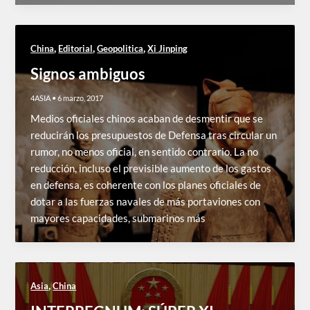
,
,
,
China
Editorial
Geopolitica
Xi Jinping
Signos ambiguos
4ASIA
•
6 marzo, 2017
Medios oficiales chinos acaban de desmentir que se
reducirán los presupuestos de Defensa tras circular un
rumor, no menos oficial, en sentido contrario. La no
reducción, incluso el previsible aumento de los gastos
en defensa, es coherente con los planes oficiales de
dotar a las fuerzas navales de más portaviones con
mayores capacidades, submarinos más
,
Asia
China