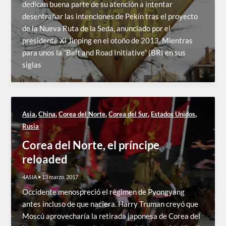
dedican buena parte de su atención a intentar
desentrañar las intenciones de Pekín tras el proyecto
de la Nueva Ruta de la Seda, anunciado por el
presidente Xi Jinping en el otoño de 2013. Mientras
para unos la “Belt and Road Initiative” (BRI en sus
siglas
,
,
,
,
,
Asia
China
Corea del Norte
Corea del Sur
Estados Unidos
Rusia
Corea del Norte, el príncipe
reloaded
4ASIA
•
13 marzo, 2017
Occidente menospreció el régimen de Pyongyang
antes incluso de que naciera. Harry Truman creyó que
Moscú aprovecharía la retirada japonesa de Corea del