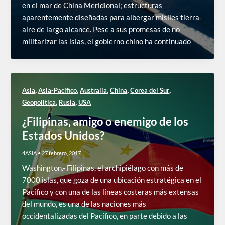
en el mar de China Meridional; estructuras
aparentemente diseñadas para albergar misiles tierra-
aire de largo alcance. Pese a sus promesas de no
militarizar las islas, el gobierno chino ha continuado
,
,
,
,
,
Asia
Asia-Pacífico
Australia
China
Corea del Sur
,
,
Geopolitica
Rusia
USA
¿Filipinas, amigo o enemigo de los
Estados Unidos?
4ASIA
•
27 febrero, 2017
Washington.- Filipinas, el archipiélago con más de
7000 islas, que goza de una ubicación estratégica en el
Pacífico y con una de las líneas costeras más extensas
del mundo, es una de las naciones más
occidentalizadas del Pacífico, en parte debido a las