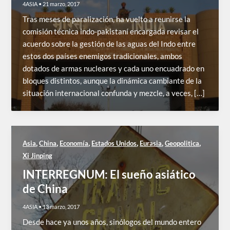
4ASIA
•
21 marzo, 2017
Tras meses de paralización, ha vuelto a reunirse la
comisión técnica indo-pakistaní encargada revisar el
acuerdo sobre la gestión de las aguas del Indo entre
estos dos países enemigos tradicionales, ambos
dotados de armas nucleares y cada uno encuadrado en
bloques distintos, aunque la dinámica cambiante de la
situación internacional confunda y mezcle, a veces, […]
,
,
,
,
,
,
Asia
China
Economía
Estados Unidos
Eurasia
Geopolitica
Xi Jinping
INTERREGNUM: El sueño asiático
de China
4ASIA
•
13 marzo, 2017
Desde hace ya unos años, sinólogos del mundo entero