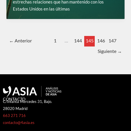
estrechas relaciones que han mantenido con los
Estados Unidos en las últimas
←
Anterior
1
…
144
145
146
147
Siguiente
→
CONTACTO
C/Infanta Mercedes 31, Bajo.
28020 Madrid
663 271 716
contacto@4asia.es