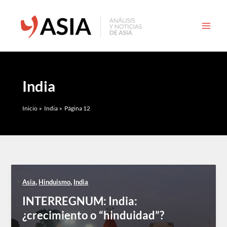
Ir
al
contenido
India
Inicio
India
Página 12
,
,
Asia
Hinduismo
India
INTERREGNUM: India:
¿crecimiento o “hinduidad”?