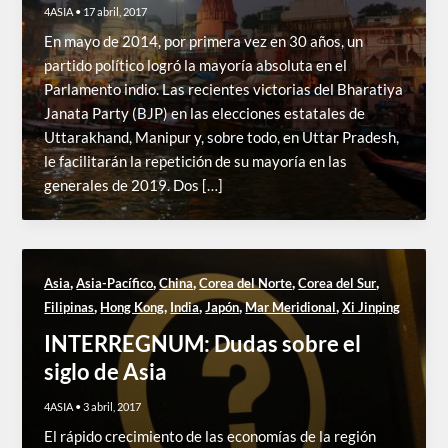
4ASIA
•
17 abril, 2017
En mayo de 2014, por primera vez en 30 años, un
partido político logró la mayoría absoluta en el
Parlamento indio. Las recientes victorias del Bharatiya
Janata Party (BJP) en las elecciones estatales de
Uttarakhand, Manipur y, sobre todo, en Uttar Pradesh,
le facilitarán la repetición de su mayoría en las
generales de 2019. Dos […]
,
,
,
,
,
Asia
Asia-Pacífico
China
Corea del Norte
Corea del Sur
,
,
,
,
,
Filipinas
Hong Kong
India
Japón
Mar Meridional
Xi Jinping
INTERREGNUM: Dudas sobre el
siglo de Asia
4ASIA
•
3 abril, 2017
El rápido crecimiento de las economías de la región