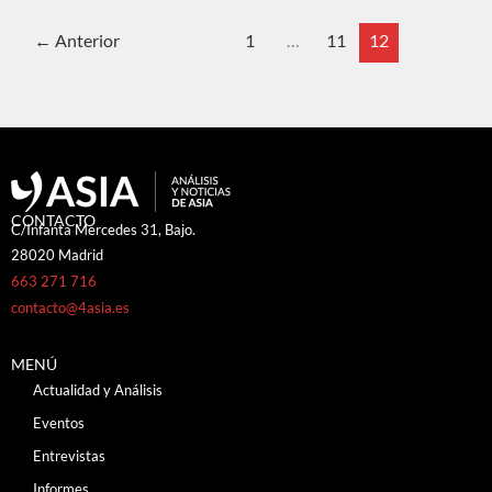
←
Anterior
1
…
11
12
CONTACTO
C/Infanta Mercedes 31, Bajo.
28020 Madrid
663 271 716
contacto@4asia.es
MENÚ
Actualidad y Análisis
Eventos
Entrevistas
Informes