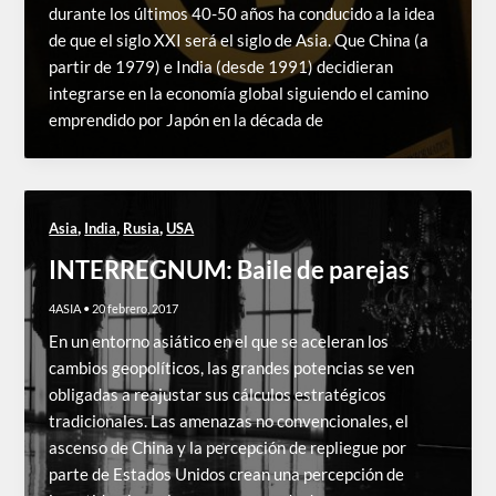
durante los últimos 40-50 años ha conducido a la idea
de que el siglo XXI será el siglo de Asia. Que China (a
partir de 1979) e India (desde 1991) decidieran
integrarse en la economía global siguiendo el camino
emprendido por Japón en la década de
,
,
,
Asia
India
Rusia
USA
INTERREGNUM: Baile de parejas
4ASIA
•
20 febrero, 2017
En un entorno asiático en el que se aceleran los
cambios geopolíticos, las grandes potencias se ven
obligadas a reajustar sus cálculos estratégicos
tradicionales. Las amenazas no convencionales, el
ascenso de China y la percepción de repliegue por
parte de Estados Unidos crean una percepción de